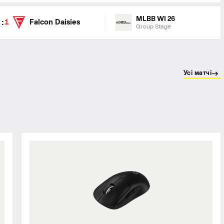
MLBB WI 26
:
Falcon Daisies
2
1
Group Stage
Усі матчі