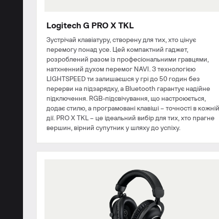
Logitech G PRO X TKL
​​Зустрічай клавіатуру, створену для тих, хто цінує
перемогу понад усе. Цей компактний гаджет,
розроблений разом із професіональними гравцями,
натхненний духом перемог NAVI. З технологією
LIGHTSPEED ти залишаєшся у грі до 50 годин без
перерви на підзарядку, а Bluetooth гарантує надійне
підключення. RGB-підсвічування, що настроюється,
додає стилю, а програмовані клавіші – точності в кожні
дії. PRO X TKL – це ідеальний вибір для тих, хто прагне
вершин, вірний супутник у шляху до успіху.