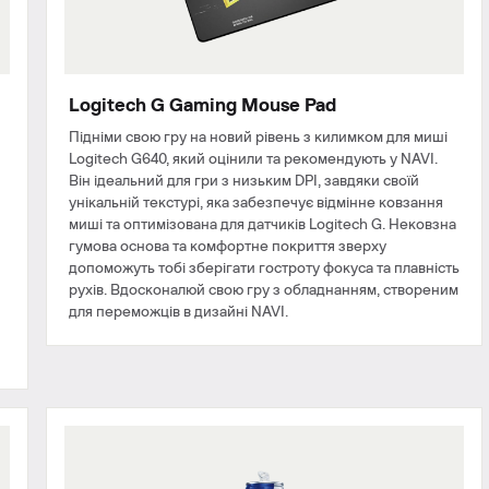
Logitech G Gaming Mouse Pad
Підніми свою гру на новий рівень з килимком для миші
Logitech G640, який оцінили та рекомендують у NAVI.
Він ідеальний для гри з низьким DPI, завдяки своїй
унікальній текстурі, яка забезпечує відмінне ковзання
миші та оптимізована для датчиків Logitech G. Нековзна
гумова основа та комфортне покриття зверху
допоможуть тобі зберігати гостроту фокуса та плавність
рухів. Вдосконалюй свою гру з обладнанням, створеним
для переможців в дизайні NAVI.