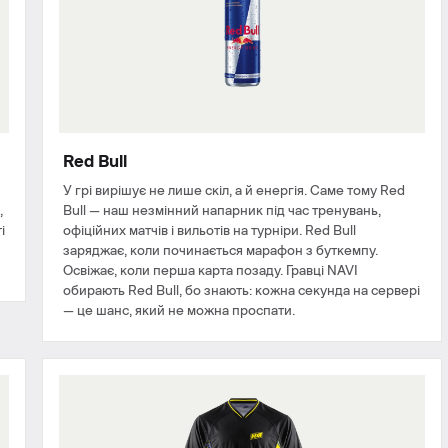
Red Bull
У грі вирішує не лише скіл, а й енергія. Саме тому Red
,
Bull — наш незмінний напарник під час тренувань,
і
офіційних матчів і вильотів на турніри. Red Bull
заряджає, коли починається марафон з буткемпу.
Освіжає, коли перша карта позаду. Гравці NAVI
обирають Red Bull, бо знають: кожна секунда на сервері
— це шанс, який не можна проспати.