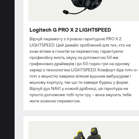
Logitech G PRO X 2 LIGHTSPEED
Відчуй перемогу з ігровою гарнітурою PRO X 2
LIGHTSPEED. Цей девайс зроблений для тих, хто не
знає втоми в гонитві за перемогою, гарантуючи
професійну якість звуку за допомогою 50 мм
графенових драйверів і до 50 годин гри на одному
заряді з технологією LIGHTSPEED. Комфорт йде пліч-о-
пліч з міцністю завдяки м'яким вушним амбушурам і
міцному корпусу, так що ти завжди будеш у формі.
Відчуй дух NAVI у кожній дрібниці, ця гарнітура не
просто допоможе тобі чути гру – вона змусить тебе
жити кожною перемогою.