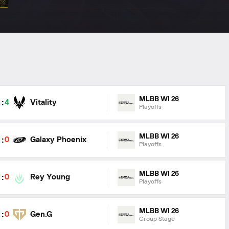
MLBB WI 26
:
Vitality
2
4
Playoffs
MLBB WI 26
:
Galaxy Phoenix
3
0
Playoffs
MLBB WI 26
:
Rey Young
2
0
Playoffs
MLBB WI 26
:
Gen.G
2
0
Group Stage