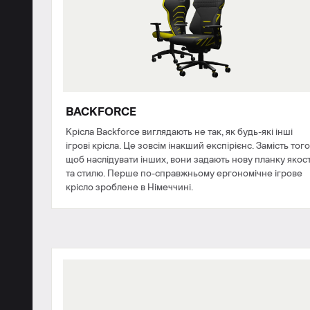
BACKFORCE
Крісла Backforce виглядають не так, як будь-які інші
ігрові крісла. Це зовсім інакший експірієнс. Замість того
щоб наслідувати інших, вони задають нову планку якост
та стилю. Перше по-справжньому ергономічне ігрове
крісло зроблене в Німеччині.