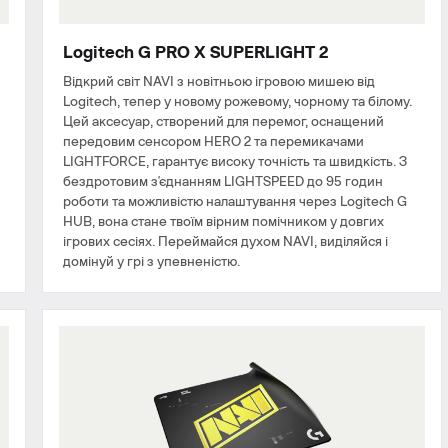
Logitech G PRO X SUPERLIGHT 2
Відкрий світ NAVI з новітньою ігровою мишею від
Logitech, тепер у новому рожевому, чорному та білому.
Цей аксесуар, створений для перемог, оснащений
передовим сенсором HERO 2 та перемикачами
LIGHTFORCE, гарантує високу точність та швидкість. З
бездротовим з'єднанням LIGHTSPEED до 95 годин
роботи та можливістю налаштування через Logitech G
й
HUB, вона стане твоїм вірним помічником у довгих
ігрових сесіях. Переймайся духом NAVI, виділяйся і
домінуй у грі з упевненістю.