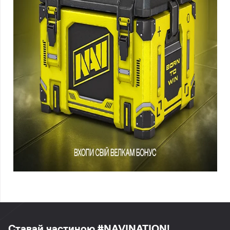
Ставай частиною #NAVINATION!