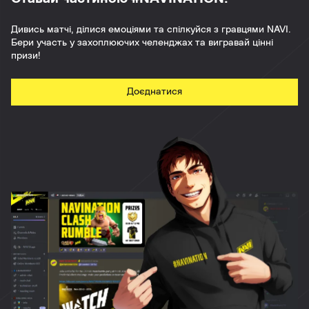
Дивись матчі, ділися емоціями та спілкуйся з гравцями NAVI.
Бери участь у захоплюючих челенджах та вигравай цінні
призи!
Доєднатися