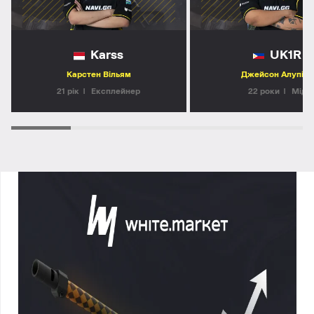
Karss
UK1R
Карстен Вільям
Джейсон Алупіта
21 рiк
Експлейнер
22 роки
Мід