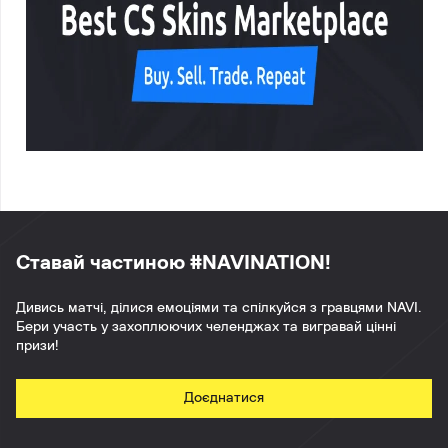
Ставай частиною #NAVINATION!
Дивись матчі, ділися емоціями та спілкуйся з гравцями NAVI.
Бери участь у захоплюючих челенджах та вигравай цінні
призи!
Доєднатися