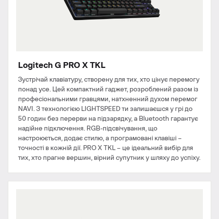
Logitech G PRO X TKL
​​Зустрічай клавіатуру, створену для тих, хто цінує перемогу
понад усе. Цей компактний гаджет, розроблений разом із
професіональними гравцями, натхненний духом перемог
NAVI. З технологією LIGHTSPEED ти залишаєшся у грі до
50 годин без перерви на підзарядку, а Bluetooth гарантує
надійне підключення. RGB-підсвічування, що
настроюється, додає стилю, а програмовані клавіші –
точності в кожній дії. PRO X TKL – це ідеальний вибір для
тих, хто прагне вершин, вірний супутник у шляху до успіху.