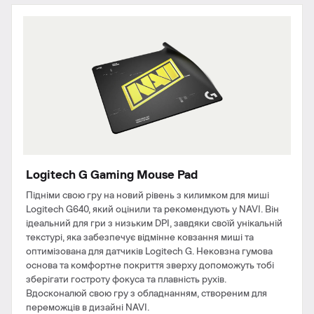
Logitech G Gaming Mouse Pad
Підніми свою гру на новий рівень з килимком для миші
Logitech G640, який оцінили та рекомендують у NAVI. Він
ідеальний для гри з низьким DPI, завдяки своїй унікальній
текстурі, яка забезпечує відмінне ковзання миші та
оптимізована для датчиків Logitech G. Нековзна гумова
основа та комфортне покриття зверху допоможуть тобі
зберігати гостроту фокуса та плавність рухів.
Вдосконалюй свою гру з обладнанням, створеним для
переможців в дизайні NAVI.