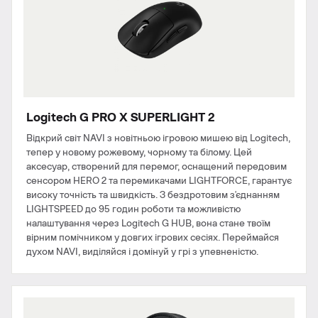
Logitech G PRO X SUPERLIGHT 2
Відкрий світ NAVI з новітньою ігровою мишею від Logitech,
тепер у новому рожевому, чорному та білому. Цей
аксесуар, створений для перемог, оснащений передовим
сенсором HERO 2 та перемикачами LIGHTFORCE, гарантує
високу точність та швидкість. З бездротовим з'єднанням
LIGHTSPEED до 95 годин роботи та можливістю
налаштування через Logitech G HUB, вона стане твоїм
вірним помічником у довгих ігрових сесіях. Переймайся
духом NAVI, виділяйся і домінуй у грі з упевненістю.