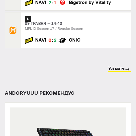
:
NAVI
Bigetron by Vitality
2
1
L
09 ТРАВНЯ — 14:40
MPL ID Season 17
Regular Season
:
NAVI
ONIC
0
2
Усі матчі
ANDORYUUU РЕКОМЕНДУЄ