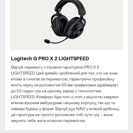
Logitech G PRO X 2 LIGHTSPEED
Відчуй перемогу з ігровою гарнітурою PRO X 2
LIGHTSPEED. Цей девайс зроблений для тих, хто не знає
втоми в гонитві за перемогою, гарантуючи професійну
якість звуку за допомогою 50 мм графенових драйверів і
до 50 годин гри на одному заряді з технологією
LIGHTSPEED. Комфорт йде пліч-о-пліч з міцністю завдяки
м'яким вушним амбушурам і міцному корпусу, так що ти
завжди будеш у формі. Відчуй дух NAVI у кожній дрібниці,
ця гарнітура не просто допоможе тобі чути гру – вона
змусить тебе жити кожною перемогою.