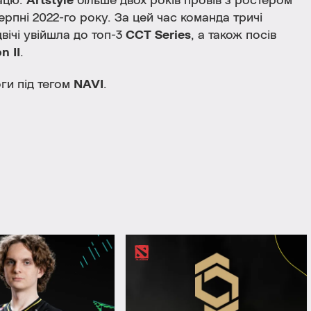
ацю:
Artstyle
більше двох років провів з ростером
рпні 2022-го року. За цей час команда тричі
двічі увійшла до топ-3
CCT Series
, а також посів
n II
.
ги під тегом
NAVI
.