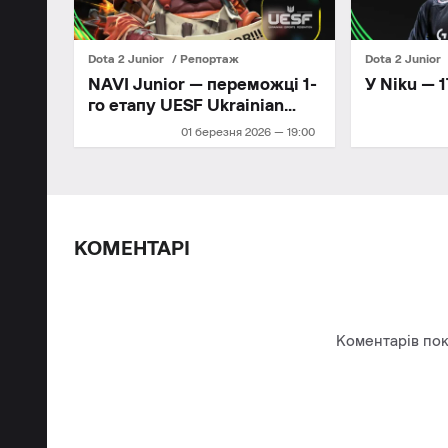
Dota 2 Junior
Репортаж
Dota 2 Junior
NAVI Junior — переможці 1-
У Niku — 
го етапу UESF Ukrainian
Championship 2026!
01 березня 2026 — 19:00
КОМЕНТАРІ
Коментарів пок