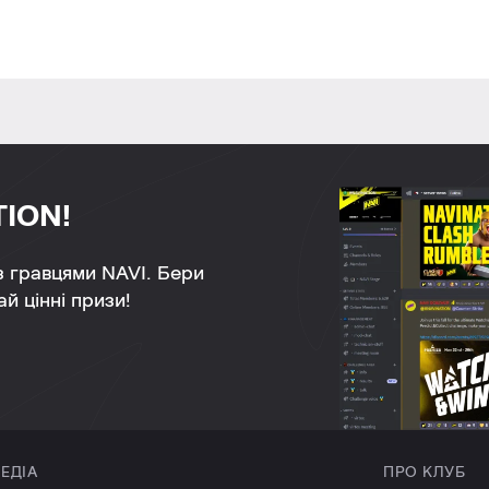
TION!
 з гравцями NAVI. Бери
й цінні призи!
ЕДІА
ПРО КЛУБ