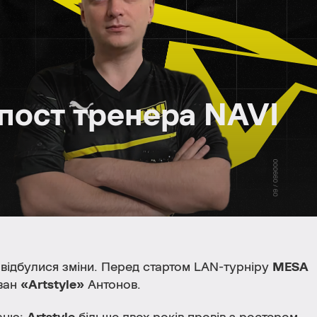
 пост тренера NAVI
 відбулися зміни. Перед стартом LAN-турніру
MESA
Іван
«Artstyle»
Антонов.