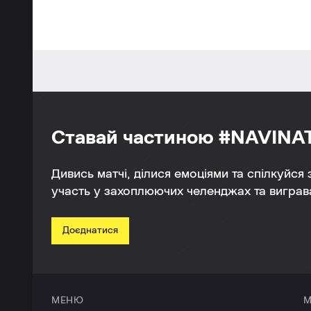
Ставай частиною #NAVINA
Дивись матчі, ділися емоціями та спілкуйся
участь у захоплюючих челенджах та виграва
Доєднатися
МЕНЮ
М