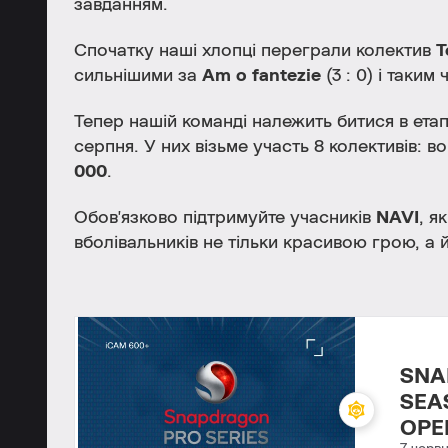
завданням.
Спочатку наші хлопці переграли колектив
T
сильнішими за
Am o fantezie
(3 : 0)
і таким
Тепер нашій команді належить битися в ета
серпня. У них візьме участь 8 колективів: 
000
.
Обов'язково підтримуйте учасників
NAVI
, я
вболівальників не тільки красивою грою, а
SNA
SEA
OPE