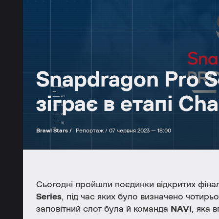
Snapdragon Pro S
зіграє в етапі Cha
Brawl Stars /
Репортаж /
07 червня 2023 — 18:00
Сьогодні пройшли поєдинки відкритих фіна
Series
, під час яких було визначено чотирь
заповітний слот була й команда
NAVI
, яка 