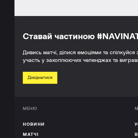
Ставай частиною #NAVINA
Дивись матчі, ділися емоціями та спілкуйся
участь у захоплюючих челенджах та виграва
Доєднатися
МЕНЮ
М
НОВИНИ
У
МАТЧІ
В