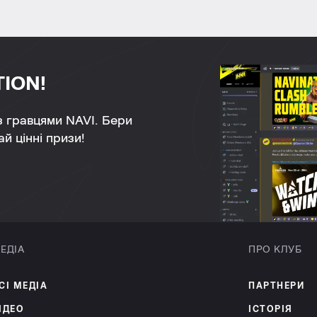
TION!
 з гравцями NAVI. Бери
й цінні призи!
ЕДІА
ПРО КЛУБ
СІ МЕДІА
ПАРТНЕРИ
ІДЕО
ІСТОРІЯ