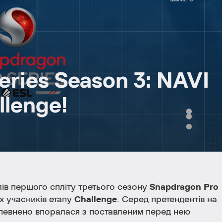
eries Season 3: NAVI
llenge!
лів першого спліту третього сезону
Snapdragon Pro
ох учасників етапу
Challenge
. Серед претендентів на
впевнено впоралася з поставленим перед нею