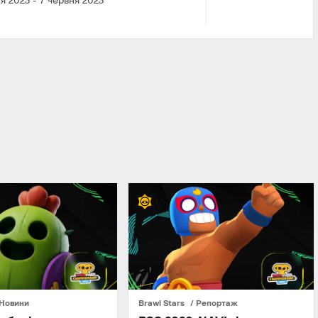
ня 2023
-
7 червня 2023
Новини
Brawl Stars
Репортаж