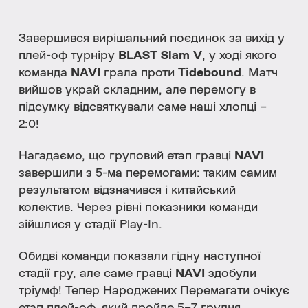
Завершився вирішальний поєдинок за вихід у
плей-оф турніру
BLAST Slam V
, у ході якого
команда
NAVI
грала проти
Tidebound
. Матч
вийшов украй складним, але перемогу в
підсумку відсвяткували саме наші хлопці –
2:0!
Нагадаємо, що груповий етап гравці
NAVI
завершили з 5-ма перемогами: таким самим
результатом відзначився і китайський
колектив. Через рівні показники команди
зійшлися у стадії Play-In.
Обидві команди показали гідну наступної
стадії гру, але саме гравці
NAVI
здобули
тріумф! Тепер Народжених Перемагати очікує