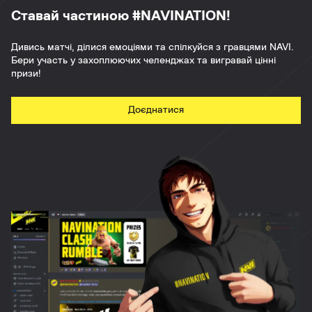
Ставай частиною #NAVINATION!
Дивись матчі, ділися емоціями та спілкуйся з гравцями NAVI.
Бери участь у захоплюючих челенджах та вигравай цінні
призи!
Доєднатися