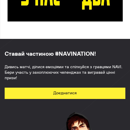
Ставай частиною #NAVINATION!
Дивись матчі, ділися емоціями та спілкуйся з гравцями NAVI.
Бери участь у захоплюючих челенджах та вигравай цінні
призи!
Доєднатися