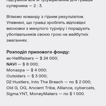
підсумком все ж тріумфальним для гравців
суперника — 2 : 3.
Вітаємо команду з гідним результатом.
Упевнені, що гравці зроблять відповідні
висновки з минулого турніру і порадують
уболівальників своєю грою на майбутніх
змаганнях.
Розподіл призового фонду:
ex-HellRaisers — $ 24 000;
NAVI
— $ 8 000;
Monaspa — $ 4 000;
Outsiders — $ 3 000;
D2 Hustlers, Into The Breach — по $ 2 000;
Old G, OG, Ancient Tribe, Alliance, cybercats,
Sigma.YNT, MoneyMakers — по $ 1 000.