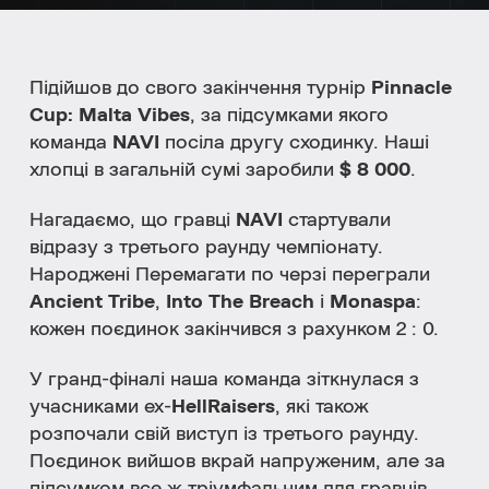
Підійшов до свого закінчення турнір
Pinnacle
Cup: Malta Vibes
, за підсумками якого
команда
NAVI
посіла другу сходинку. Наші
хлопці в загальній сумі заробили
$ 8 000
.
Нагадаємо, що гравці
NAVI
стартували
відразу з третього раунду чемпіонату.
Народжені Перемагати по черзі переграли
Ancient Tribe
,
Into The Breach
і
Monaspa
:
кожен поєдинок закінчився з рахунком 2 : 0.
У гранд-фіналі наша команда зіткнулася з
учасниками ex-
HellRaisers
, які також
розпочали свій виступ із третього раунду.
Поєдинок вийшов вкрай напруженим, але за