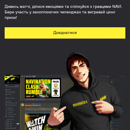
Дивись матчі, ділися емоціями та спілкуйся з гравцями NAVI.
Бери участь у захоплюючих челенджах та вигравай цінні
призи!
Доєднатися