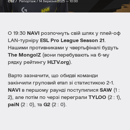
CS2 /
Репортаж /
14 березня 2025 — 10:00
О 19:30
NAVI
розпочнуть свій шлях у плей-оф
LAN-турніру
ESL Pro League Season 21
.
Нашими противниками у чвертьфіналі будуть
The MongolZ
(вони перебувають на 6-му
рядку рейтингу
HLTV.org
).
Варто зазначити, що обидві команди
закінчили груповий етап зі статистикою 2-1.
NAVI
в першому раунді поступилися
SAW
(1 :
2), але потім по черзі переграли
TYLOO
(2 : 1),
paiN
(2 : 0), та
G2
(2 : 0).