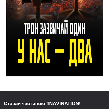
Ставай частиною #NAVINATION!