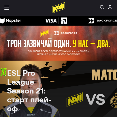
ESL Pro
League
Season 21:
старт плей-
оф