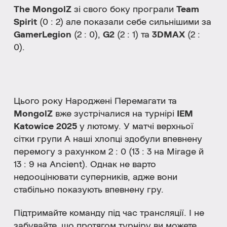
The MongolZ
зі свого боку програли
Team
Spirit
(0 : 2) але показали себе сильнішими за
GamerLegion
(2 : 0),
G2
(2 : 1) та
3DMAX
(2 :
0).
Цього року Народжені Перемагати та
MongolZ
вже зустрічалися на турнірі
IEM
Katowice 2025
у лютому. У матчі верхньої
сітки групи А наші хлопці здобули впевнену
перемогу з рахунком 2 : 0 (13 : 3 на Mirage й
13 : 9 на Ancient). Однак не варто
недооцінювати суперників, адже вони
стабільно показують впевнену гру.
Підтримайте команду під час трансляції. І не
забувайте, що протягом турніру ви можете