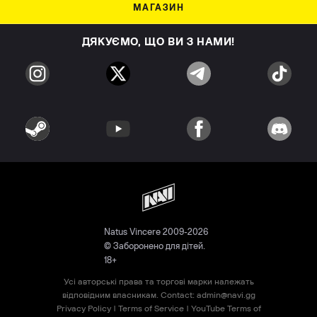
МАГАЗИН
ДЯКУЄМО, ЩО ВИ З НАМИ!
Natus Vincere 2009-2026
© Заборонено для дітей.
18+
Усі авторські права та торгові марки належать
відповідним власникам. Contact:
admin@navi.gg
Privacy Policy
|
Terms of Service
|
YouTube Terms of