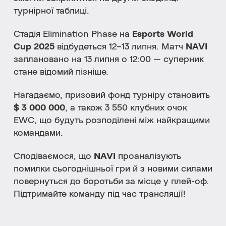
турнірної таблиці.
Стадія Elimination Phase на
Esports World
Cup 2025
відбудеться 12–13 липня. Матч
NAVI
заплановано на 13 липня о 12:00 — суперник
стане відомий пізніше.
Нагадаємо, призовий фонд турніру становить
$ 3 000 000
, а також 3 550 клубних очок
EWC, що будуть розподілені між найкращими
командами.
Сподіваємося, що
NAVI
проаналізують
помилки сьогоднішньої гри й з новими силами
повернуться до боротьби за місце у плей-оф.
Підтримайте команду під час трансляції!