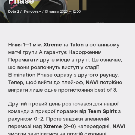
Phase
Dota 2 /
Репортаж /
10 липня 2025 — 12:00
Нічия 1—1 між
Xtreme
та
Talon
в останньому
матчі групи A гарантує Народженим
Перемагати друге місце в групі. Це означає,
що вони розпочнуть виступ у стадії
Elimination Phase одразу з другого раунду.
Тепер, щоб вийти до плей-оф,
NAVI
потрібно
виграти лише одне протистояння best of 3.
Другий ігровий день розпочався для нашої
команди з прикрої поразки від
Team Spirit
з
рахунком 0–2. Проте завдяки впевненій
перемозі над
Xtreme
(2–0) напередодні,
NAVI
змогли закріпитися на другій сходинці