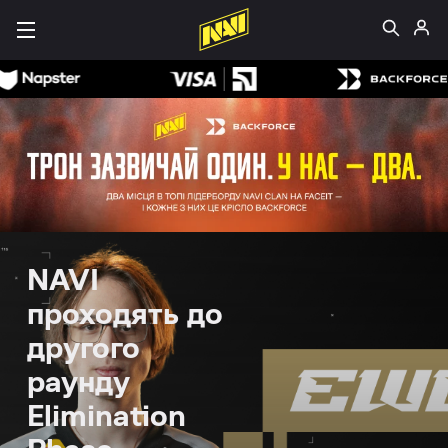
NAVI
проходять до
другого
раунду
Elimination