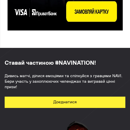
Ставай частиною #NAVINATION!
Дивись матчі, ділися емоціями та спілкуйся з гравцями NAVI.
Бери участь у захоплюючих челенджах та вигравай цінні
призи!
Доєднатися