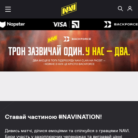
Ставай частиною #NAVINATION!
Дивись матчі, ділися емоціями та спілкуйся з гравцями NAVI.
Бери участь у захоплюючих челенджах та вигравай цінні