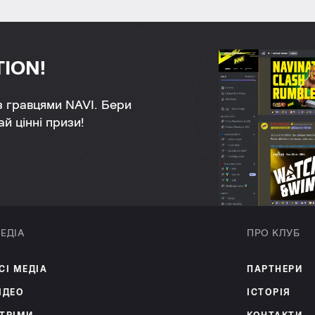
TION!
 з гравцями NAVI. Бери
й цінні призи!
ЕДІА
ПРО КЛУБ
СІ МЕДІА
ПАРТНЕРИ
ІДЕО
ІСТОРІЯ