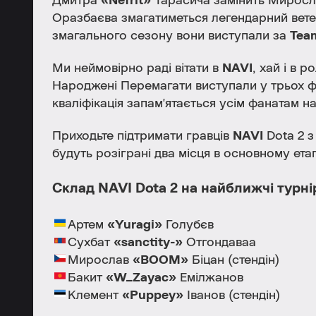
Дмитра
«Nefrit»
Тарасича замінить Мирос
Оразбаєва змагатиметься легендарний вет
змагального сезону вони виступали за
Tea
Ми неймовірно раді вітати в
NAVI
, хай і в 
Народжені Перемагати виступали у трьох 
кваліфікація запам'ятається усім фанатам н
Приходьте підтримати гравців
NAVI
Dota 2 з
будуть розіграні два місця в основному етап
Склад NAVI Dota 2 на найближчі турні
Артем
«Yuragi»
Голубєв
Сухбат
«sanctity-»
Отгондаваа
Мирослав
«BOOM»
Біцан (стендін)
Бакит
«W_Zayac»
Емілжанов
Клемент
«Puppey»
Іванов (стендін)