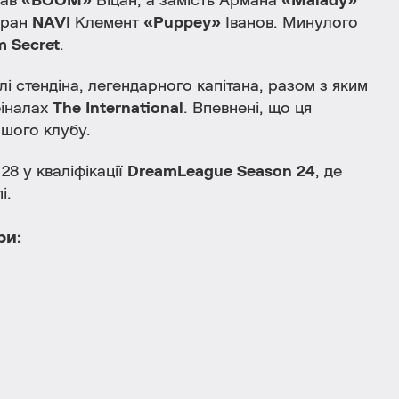
лав
«BOOM»
Біцан, а замість Армана
«Malady»
еран
NAVI
Клемент
«Puppey»
Іванов. Минулого
m Secret
.
ролі стендіна, легендарного капітана, разом з яким
фіналах
The International
. Впевнені, що ця
ашого клубу.
 28 у кваліфікації
DreamLeague Season 24
, де
і.
ри: