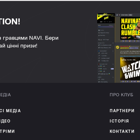
TION!
 з гравцями NAVI. Бери
й цінні призи!
ЕДІА
ПРО КЛУБ
СІ МЕДІА
ПАРТНЕРИ
ІДЕО
ІСТОРІЯ
ТРІМИ
КОНТАКТИ