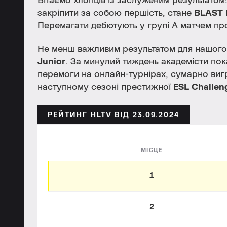
Вітаємо хлопців із заслуженим результато
закріпити за собою першість, стане
BLAST P
Перемагати дебютують у групі А матчем пр
Не менш важливим результатом для нашого 
Junior
. За минулий тиждень академісти пок
перемоги на онлайн-турнірах, сумарно ви
наступному сезоні престижної
ESL Challen
РЕЙТИНГ HLTV ВІД 23.09.2024
МІСЦЕ
1
2