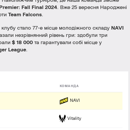
м! Найближчим турніром, де наша команда зможе
remier: Fall Final 2024
. Вже 25 вересня Народжені
оти
Team Falcons
.
клубу стало 77-е місце молодіжного складу
NAVI
азали незрівнянний рівень гри: здобули три
грали
$ 18 000
та гарантували собі місце у
ger League
.
КОМАНДА
NAVI
Vitality