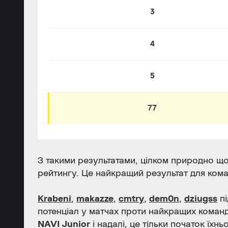
3
4
5
77
З такими результатами, цілком природно щ
рейтингу. Це найкращий результат для кома
Krabeni
,
makazze
,
cmtry
,
dem0n
,
dziugss
пі
потенціал у матчах проти найкращих команд 
NAVI Junior
і надалі, це тільки початок їхн