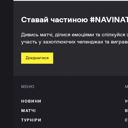
Ставай частиною #NAVINA
Дивись матчі, ділися емоціями та спілкуйся
участь у захоплюючих челенджах та виграва
Доєднатися
МЕНЮ
М
НОВИНИ
У
МАТЧІ
В
ТУРНІРИ
С