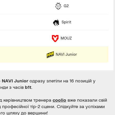
G2
Spirit
MOUZ
NAVI Junior
о
NAVI Junior
одразу злетіли на 16 позицій у
нди з часів
b1t
.
д керівництвом тренера
coolio
вже показали свій
професійної тір-2 сцени. Слідкуйте за успіхами
ього шляху до вершини!