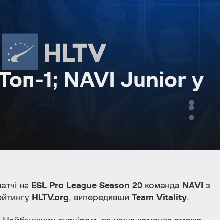
оп-1; NAVI Junior у
матчі на
ESL Pro League Season 20
команда
NAVI
з
ейтингу
HLTV.org
, випередивши
Team Vitality
.