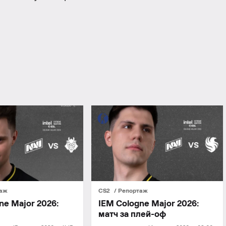
таж
CS2
Репортаж
ne Major 2026:
IEM Cologne Major 2026:
матч за плей-оф