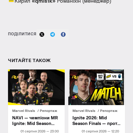
Кирил
«qmis1k»
Романіхін (менеджер)
ПОДІЛИТИСЯ
ЧИТАЙТЕ ТАКОЖ
Marvel Rivals
Репортаж
Marvel Rivals
Репортаж
NAVI — чемпіони MR
Ignite 2026: Mid
Ignite: Mid Season
Season Finals — проти
Finals!
Liquid Citadel
01 серпня 2026 — 23:00
01 серпня 2026 — 12:20