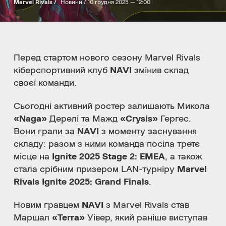
Marvel Rivals /
Новини /
10 грудня 2025 — 12:00
Перед стартом нового сезону Marvel Rivals
кіберспортивний клуб
NAVI
змінив склад
своєї команди.
Сьогодні активний ростер залишають Микола
«Naga»
Дерелі та Мажд
«Crysis»
Гергес.
Вони грали за
NAVI
з моменту заснування
складу: разом з ними команда посіла третє
місце на
Ignite 2025 Stage 2: EMEA
, а також
стала срібним призером LAN-турніру
Marvel
Rivals Ignite 2025: Grand Finals
.
Новим гравцем
NAVI
з Marvel Rivals став
Маршал
«Terra»
Уівер, який раніше виступав