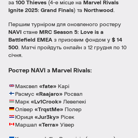
за
100 Thieves
(4-е місце на
Marvel Rivals
Ignite 2025: Grand Finals
) та
Northwood
.
Першим турніром для оновленого ростеру
NAVI
стане
MRC Season 5: Love is a
Battlefield EMEA
з призовим фондом у
$ 14
500
. Матчі пройдуть онлайн з 12 грудня по 10
січня.
Ростер NAVI з Marvel Rivals:
Максвел
«fate»
Карі
Расмус
«Raajaro»
Росвал
Марк
«Lv1Crook»
Левелекі
Олівер
«TrqstMe»
Полер
Юриця
«Jur3ky»
Рісек
Маршал
«Terra»
Уівер