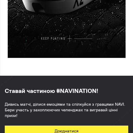
Ставай частиною #NAVINATION!
Дивись матчі, ділися емоціями та спілкуйся з гравцями NAVI.
Бери участь у захоплюючих челенджах та вигравай цінні
призи!
Доєднатися