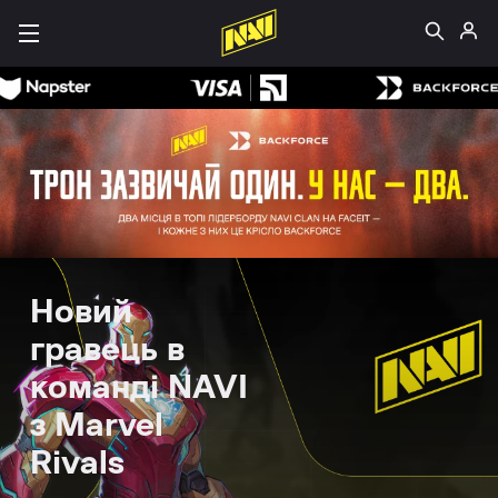
Новий
гравець в
команді NAVI
з Marvel
Rivals