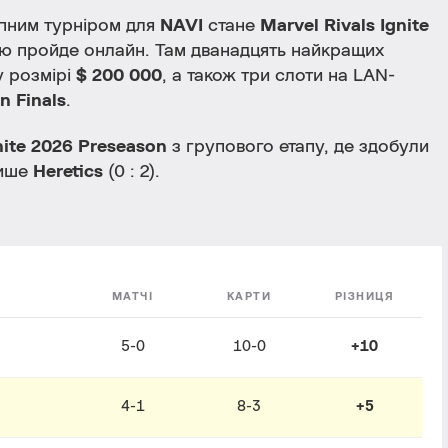
упним турніром для
NAVI
стане
Marvel Rivals Ignite
істю пройде онлайн. Там дванадцять найкращих
у розмірі
$ 200 000
, а також три слоти на LAN-
n Finals
.
nite 2026 Preseason
з групового етапу, де здобули
лише
Heretics
(0 : 2).
МАТЧІ
КАРТИ
РІЗНИЦЯ
5-0
10-0
+10
4-1
8-3
+5