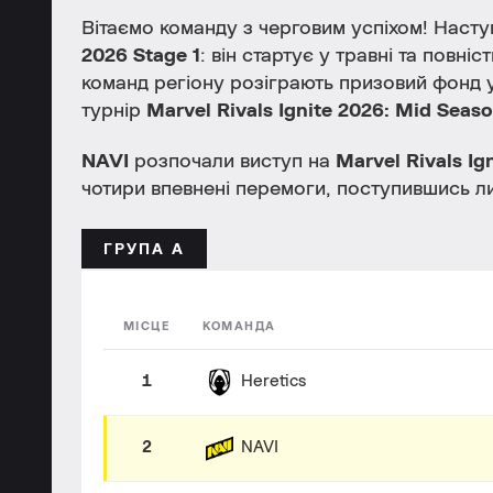
Вітаємо команду з черговим успіхом! Наст
2026 Stage 1
: він стартує у травні та повн
команд регіону розіграють призовий фонд 
турнір
Marvel Rivals Ignite 2026: Mid Seaso
NAVI
розпочали виступ на
Marvel Rivals Ig
чотири впевнені перемоги, поступившись 
ГРУПА А
МІСЦЕ
КОМАНДА
1
Heretics
2
NAVI