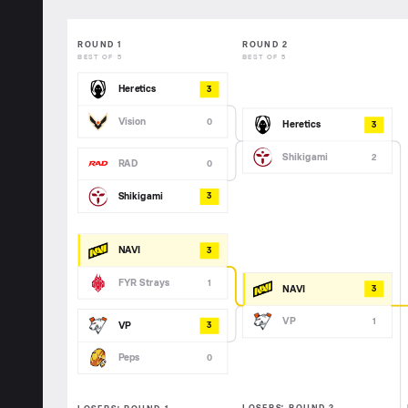
ROUND 1
ROUND 2
BEST OF 5
BEST OF 5
Heretics
3
Vision
0
Heretics
3
Shikigami
2
RAD
0
Shikigami
3
NAVI
3
FYR Strays
1
NAVI
3
VP
1
VP
3
Peps
0
LOSERS’ ROUND 2