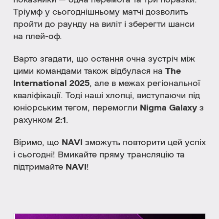
показники — одна перемога та три поразки.
Тріумф у сьогоднішньому матчі дозволить
пройти до раунду на виліт і зберегти шанси
на плей-оф.
Варто згадати, що остання очна зустріч між
цими командами також відбулася на
The
International 2025
, але в межах регіональної
кваліфікації. Тоді наші хлопці, виступаючи під
юніорським тегом, перемогли
Nigma Galaxy
з
рахунком
2:1
.
Віримо, що
NAVI
зможуть повторити цей успіх
і сьогодні! Вмикайте пряму трансляцію та
підтримайте
NAVI
!