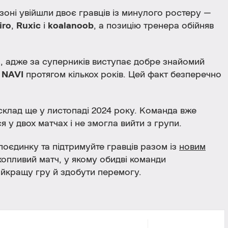
оні увійшли двоє гравців із минулого ростеру —
iro
,
Ruxic
і
koalanoob
, а позицію тренера обійняв
, адже за суперників виступає добре знайомий
и
NAVI
протягом кількох років. Цей факт безперечно
склад ще у листопаді 2024 року. Команда вже
я у двох матчах і не змогла вийти з групи.
поєдинку та підтримуйте гравців разом із
новим
хопливий матч, у якому обидві команди
йкращу гру й здобути перемогу.