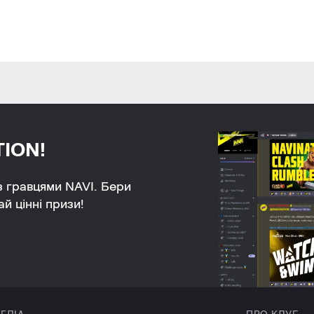
TION!
 з гравцями NAVI. Бери
й цінні призи!