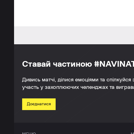
Ставай частиною #NAVINA
Дивись матчі, ділися емоціями та спілкуйся
участь у захоплюючих челенджах та виграва
Доєднатися