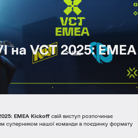
I на VCT 2025: EMEA
025: EMEA Kickoff
свій виступ розпочинає
им суперником нашої команди в поєдинку формату