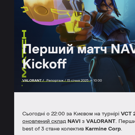
Перший матч NAV
Kickoff
VALORANT /
Репортаж /
15 січня 2025 — 10:00
Сьогодні о 22:00 за Києвом на турнірі
VCT 2
оновлений склад
NAVI
з
VALORANT
. Перш
best of 3 стане колектив
Karmine Corp
.