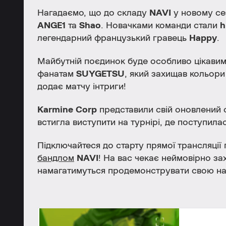
Нагадаємо, що до складу
NAVI
у новому сез
ANGE1
та
Shao
. Новачками команди стали
h
легендарний французький гравець
Happy
.
Майбутній поєдинок буде особливо цікавим
фанатам
SUYGETSU
, який захищав кольор
додає матчу інтриги!
Karmine Corp
представили свій оновлений 
встигла виступити на турнірі, де поступилас
Підключайтеся до старту прямої трансляції 
бандлом
NAVI
! На вас чекає неймовірно за
намагатимуться продемонструвати свою на