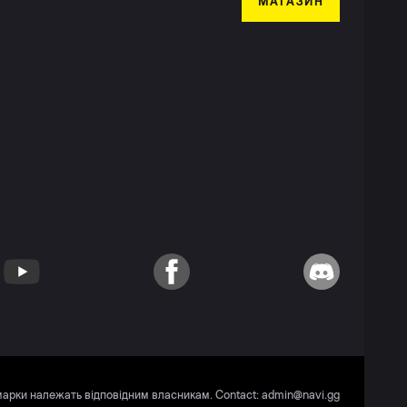
МАГАЗИН
YouTube
Facebook
Discord
 марки належать відповідним власникам. Contact:
admin@navi.gg