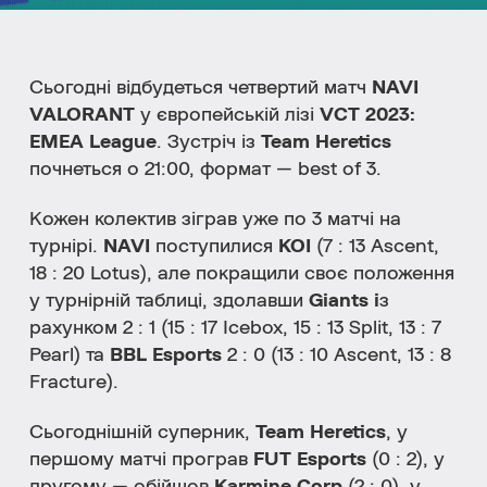
Сьогодні відбудеться четвертий матч
NAVI
VALORANT
у європейській лізі
VСT 2023:
EMEA League
. Зустріч із
Team Heretics
почнеться о 21:00, формат — best of 3.
Кожен колектив зіграв уже по 3 матчі на
турнірі.
NAVI
поступилися
KOI
(7 : 13 Ascent,
18 : 20 Lotus), але покращили своє положення
у турнірній таблиці, здолавши
Giants і
з
рахунком 2 : 1 (15 : 17 Icebox, 15 : 13 Split, 13 : 7
Pearl) та
BBL Esports
2 : 0 (13 : 10 Ascent, 13 : 8
Fracture)
.
Сьогоднішній суперник,
Team Heretics
, у
першому матчі програв
FUT Esports
(0 : 2), у