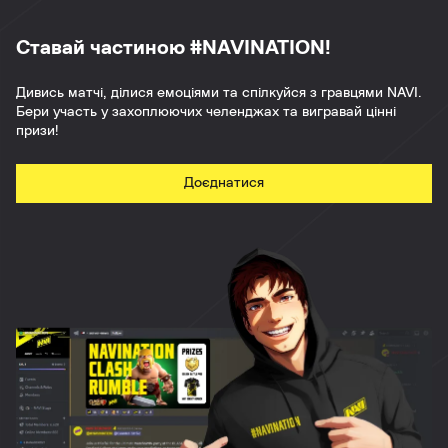
Ставай частиною #NAVINATION!
Дивись матчі, ділися емоціями та спілкуйся з гравцями NAVI.
Бери участь у захоплюючих челенджах та вигравай цінні
призи!
Доєднатися