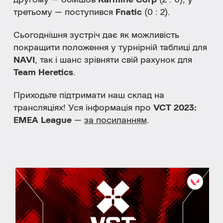
другому
— обійшов
Karmine Corp
(2 : 0), у
третьому — поступився
Fnatic
(0 : 2).
Сьогоднішня зустріч дає як можливість
покращити положення у турнірній таблиці для
NAVI
, так і шанс зрівняти свій рахунок для
Team Heretics
.
Приходьте підтримати наш склад на
трансляціях! Уся інформація про
VCT 2023:
EMEA League
—
за посиланням
.