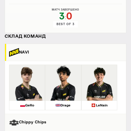
МАТЧ ЗАВЕРШЕНО
3
0
:
BEST OF 3
СКЛАД КОМАНД
NAVI
GeRo
Drage
LeNain
Chippy Chips