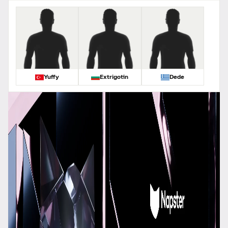
Yuffy
Extrigotin
Dede