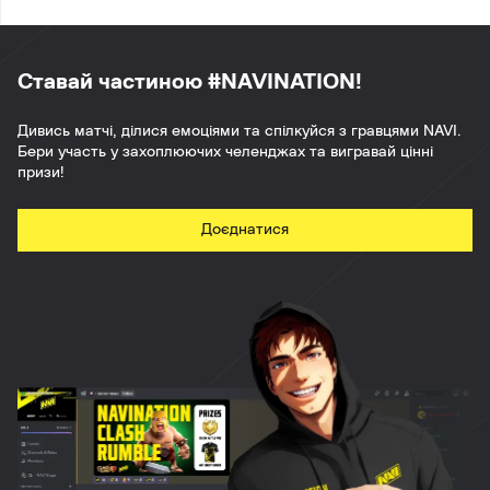
Ставай частиною #NAVINATION!
Дивись матчі, ділися емоціями та спілкуйся з гравцями NAVI.
Бери участь у захоплюючих челенджах та вигравай цінні
призи!
Доєднатися