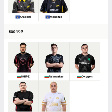
Krabeni
Makazze
500
SHiPZ
Rainwaker
Oxygen