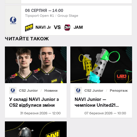
06 СЕРПНЯ — 14:00
Tipsport Open #1
Group Stage
VS
NAVI Jr
JAM
ЧИТАЙТЕ ТАКОЖ
CS2 Junior
Новини
CS2 Junior
Репортаж
У складі NAVI Junior з
NAVI Junior —
CS2 відбулися зміни
чемпіони United21
Season 45
31 березня 2026 — 12:00
07 березня 2026 — 10:00