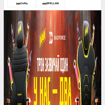
CeRq
SPELLAN