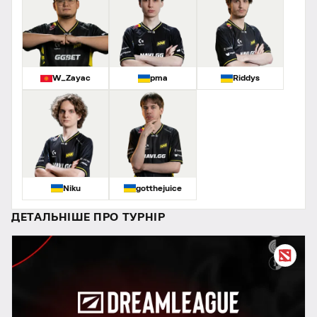
W_Zayac
pma
Riddys
Niku
gotthejuice
ДЕТАЛЬНІШЕ ПРО ТУРНІР