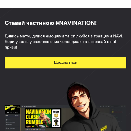
Ставай частиною #NAVINATION!
Дивись матчі, ділися емоціями та спілкуйся з гравцями NAVI.
Бери участь у захоплюючих челенджах та вигравай цінні
призи!
Доєднатися