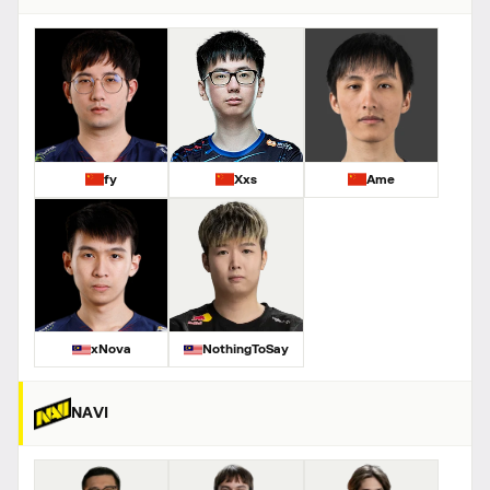
fy
Xxs
Ame
xNova
NothingToSay
NAVI