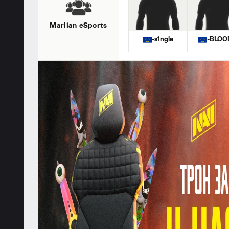
Marlian eSports
-s1ngle
-BLOO