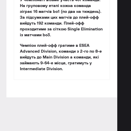
У чемпіонаті візьме участь 461 команда.
На груповому етапі кожна команда
зіграє 16 матчів bo1 (по два на тиждень).
За підсумками цих матчів до плей-офф
вийдуть 192 команди. Плей-офф
проходитиме за сiткою Single Elimination
із матчами bo3.
Чемпіон плей-офф гратиме в
ESEA
Advanced Division
, команди з 2-го по 8-е
вийдуть до
Main Division
а команди, які
займають 9-64-е місце, гратимуть у
Intermediate Division
.