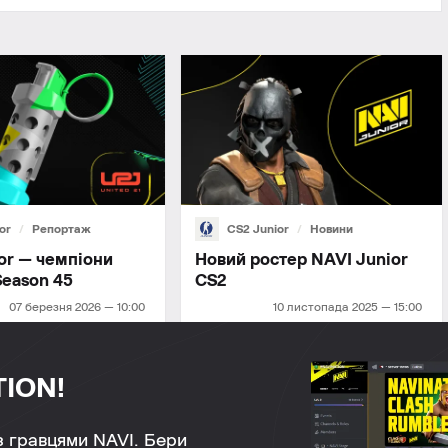
or
Репортаж
CS2 Junior
Новини
or — чемпіони
Новий ростер NAVI Junior
Season 45
СS2
07 березня 2026 — 10:00
10 листопада 2025 — 15:00
TION!
 з гравцями NAVI. Бери