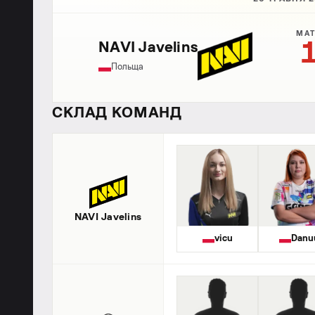
МАТ
NAVI Javelins
Польща
СКЛАД КОМАНД
NAVI Javelins
vicu
Danu