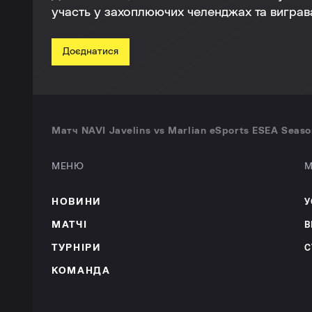
участь у захоплюючих челенджах та виграва
Доєднатися
Матч NAVI Javelins vs Marlian eSports ESEA Seaso
МЕНЮ
М
НОВИНИ
У
МАТЧІ
В
ТУРНІРИ
С
КОМАНДА