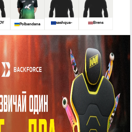
DY
sashqua-
Brens
Polbandana