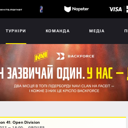
ТУРНІРИ
КОМАНДА
МЕДІА
П
on 41: Open Division
022 — 16:00
GROUPS