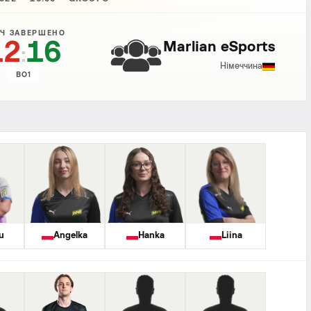
Ч ЗАВЕРШЕНО
12
16
Marlian eSports
:
Німеччина
BO1
u
Angelka
Hanka
Liina