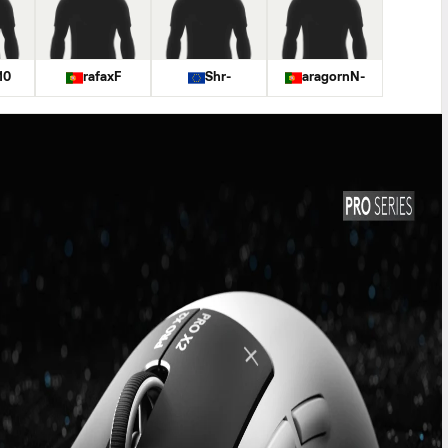
10
rafaxF
Shr-
aragornN-