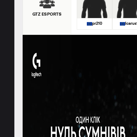
GTZ ESPORTS
pr210
Icarus