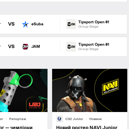
Tipsport Open #1
VS
r
eSuba
Group Stage
Tipsport Open #1
VS
r
JAM
Group Stage
or
Репортаж
CS2 Junior
Новини
or — чемпіони
Новий ростер NAVI Junior