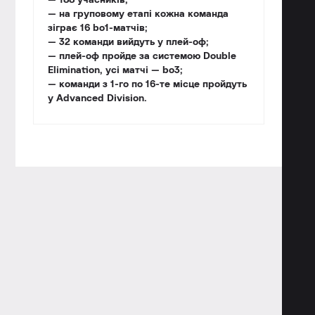
— 188 учасників;
— на груповому етапі кожна команда
зіграє 16 bo1-матчів;
— 32 команди вийдуть у плей-оф;
— плей-оф пройде за системою Double
Elimination, усі матчі — bo3;
— команди з 1-го по 16-те місце пройдуть
у Advanced Division.