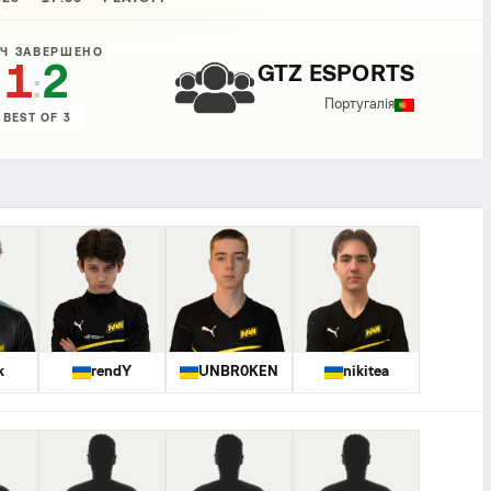
Ч ЗАВЕРШЕНО
1
2
GTZ ESPORTS
:
Португалія
BEST OF 3
k
rendY
UNBR0KEN
nikitea