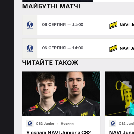
МАЙБУТНІ МАТЧІ
06 СЕРПНЯ — 11:00
NAVI J
06 СЕРПНЯ — 14:00
NAVI J
ЧИТАЙТЕ ТАКОЖ
CS2 Junior
Новини
CS2 Juni
У складі NAVI Junior з CS2
NAVI Juni