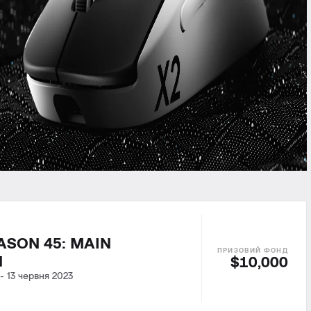
ASON 45: MAIN
N
$10,000
-
13 червня 2023