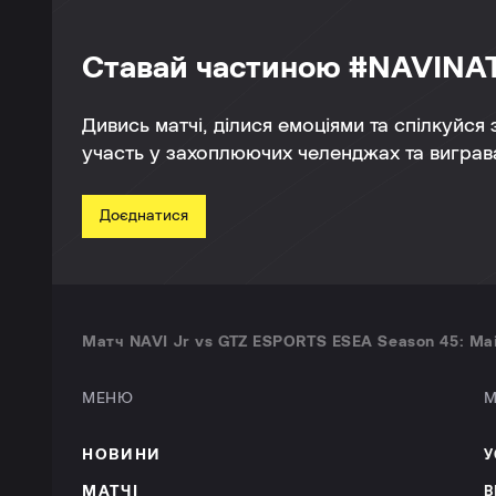
Ставай частиною #NAVINA
Дивись матчі, ділися емоціями та спілкуйся
участь у захоплюючих челенджах та виграва
Доєднатися
Матч NAVI Jr vs GTZ ESPORTS ESEA Season 45: Mai
МЕНЮ
М
НОВИНИ
У
МАТЧІ
В