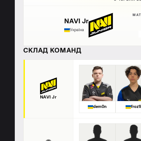
МАТ
NAVI Jr
Україна
СКЛАД КОМАНД
NAVI Jr
dem0n
froz1