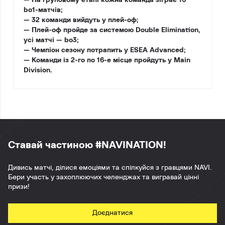
bo1-матчів;
— 32 команди вийдуть у плей-оф;
— Плей-оф пройде за системою Double Elimination,
усі матчі — bo3;
— Чемпіон сезону потрапить у ESEA Advanced;
— Команди із 2-го по 16-е місце пройдуть у Main
Division.
Ставай частиною #NAVINATION!
Дивись матчі, ділися емоціями та спілкуйся з гравцями NAVI.
Бери участь у захоплюючих челенджах та вигравай цінні
призи!
Доєднатися