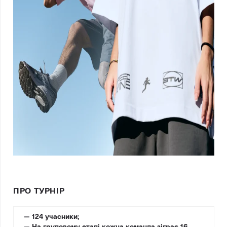
ПРО ТУРНІР
— 124 учасники;
— На груповому етапі кожна команда зіграє 16