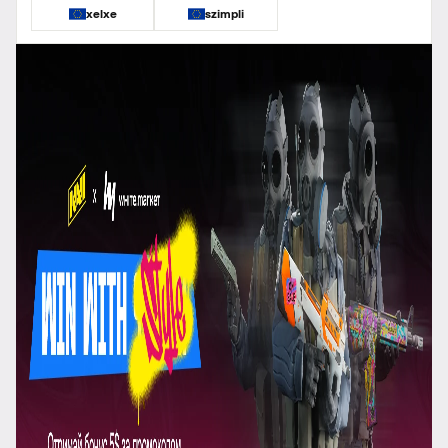
xelxe
szimpli