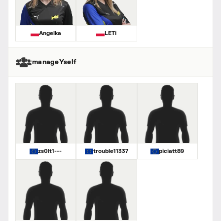
Angelka
LETi
manageYself
zs0lt1---
trouble11337
piciatt89