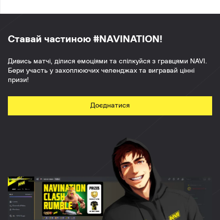
Ставай частиною #NAVINATION!
Дивись матчі, ділися емоціями та спілкуйся з гравцями NAVI.
Бери участь у захоплюючих челенджах та вигравай цінні
призи!
Доєднатися