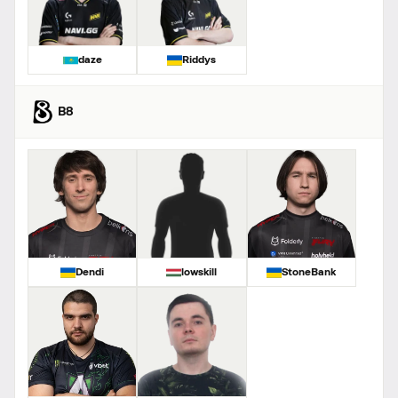
daze
Riddys
B8
Dendi
lowskill
StoneBank