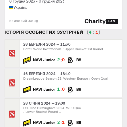
8 грудня 2023
-
9 грудня 2023
Україна
Charity
LAN
ІСТОРІЯ ОСОБИСТИХ ЗУСТРІЧЕЙ
(
4
:
1
)
28 БЕРЕЗНЯ 2024 — 11:30
Dota2 World Invitationals
Upper Bracket 1st Round
:
2
0
NAVI Junior
B8
16 БЕРЕЗНЯ 2024 — 18:10
DreamLeague Season 23: Western Europe
Open Quali
:
1
0
NAVI Junior
B8
28 СІЧНЯ 2024 — 19:00
ESL One Birmingham 2024: WEU Quali
Lower Bracket Round 1
:
2
1
NAVI Junior
B8