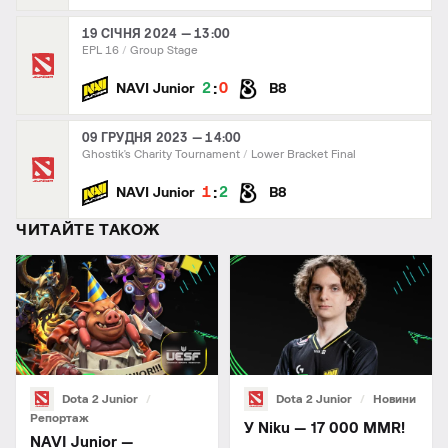
19 СІЧНЯ 2024 — 13:00
EPL 16
Group Stage
:
2
0
NAVI Junior
B8
09 ГРУДНЯ 2023 — 14:00
Ghostik's Charity Tournament
Lower Bracket Final
:
1
2
NAVI Junior
B8
ЧИТАЙТЕ ТАКОЖ
Dota 2 Junior
Dota 2 Junior
Новини
Репортаж
У Niku — 17 000 MMR!
NAVI Junior —