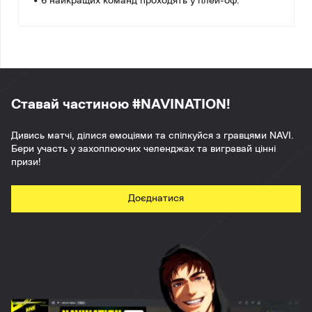
• 6 найкращих команд проходять у плей-оф.
Ставай частиною #NAVINATION!
Дивись матчі, ділися емоціями та спілкуйся з гравцями NAVI.
Бери участь у захоплюючих челенджах та вигравай цінні
призи!
Доєднатися