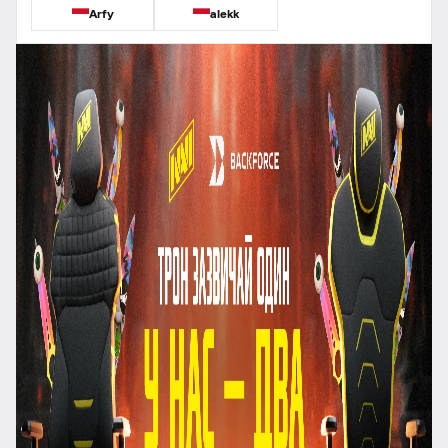
Arfy
alekk