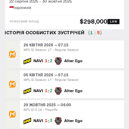
22 серпня 2025
-
30 жовтня 2025
Індонезія
$298,000
LAN
ІСТОРІЯ ОСОБИСТИХ ЗУСТРІЧЕЙ
(
1
:
5
)
26 КВІТНЯ 2026 — 07:15
MPL ID Season 17
Regular Season
:
1
2
NAVI
Alter Ego
05 КВІТНЯ 2026 — 07:15
MPL ID Season 17
Regular Season
:
1
2
NAVI
Alter Ego
29 ЖОВТНЯ 2025 — 06:00
MPL ID S 16
Playoffs
:
1
3
NAVI
Alter Ego