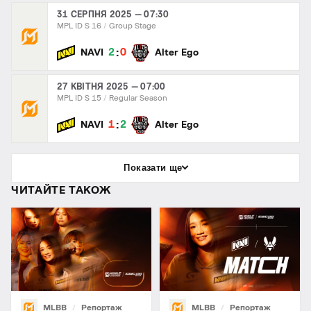
31 СЕРПНЯ 2025 — 07:30
MPL ID S 16
Group Stage
:
2
0
NAVI
Alter Ego
27 КВІТНЯ 2025 — 07:00
MPL ID S 15
Regular Season
:
1
2
NAVI
Alter Ego
Показати ще
ЧИТАЙТЕ ТАКОЖ
MLBB
Репортаж
MLBB
Репортаж