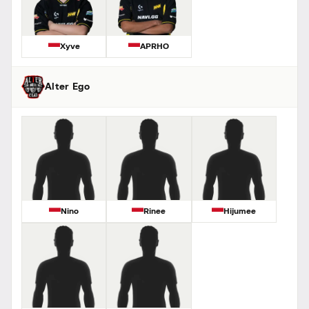
Xyve
APRHO
Alter Ego
Nino
Rinee
Hijumee