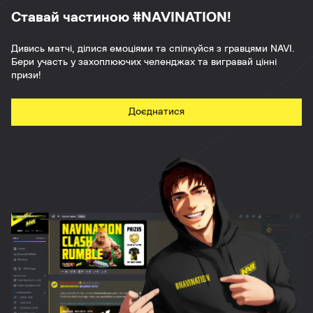
Ставай частиною #NAVINATION!
Дивись матчі, ділися емоціями та спілкуйся з гравцями NAVI.
Бери участь у захоплюючих челенджах та вигравай цінні
призи!
Доєднатися