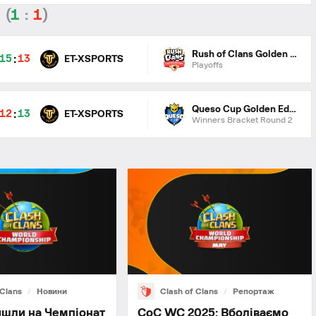
(
1
:
1
)
Rush of Clans Golden Edition
:
15
13
ET-XSPORTS
Playoffs
Queso Cup Golden Edition
:
12
13
ET-XSPORTS
Winners Bracket Round 2
 Clans
Новини
Clash of Clans
Репортаж
йшли на Чемпіонат
CoC WC 2025: Вболіваємо