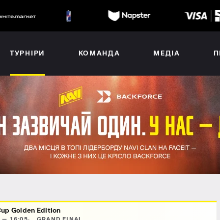
ТУРНІРИ
КОМАНДА
МЕДІА
П
up Golden Edition
 — 16:05
GRAND FINAL