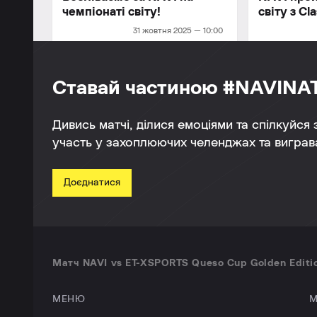
чемпіонаті світу!
світу з Cl
31 жовтня 2025 — 10:00
Ставай частиною #NAVINA
Дивись матчі, ділися емоціями та спілкуйся
участь у захоплюючих челенджах та виграва
Доєднатися
Матч NAVI vs ET-XSPORTS Queso Cup Golden Editio
МЕНЮ
М