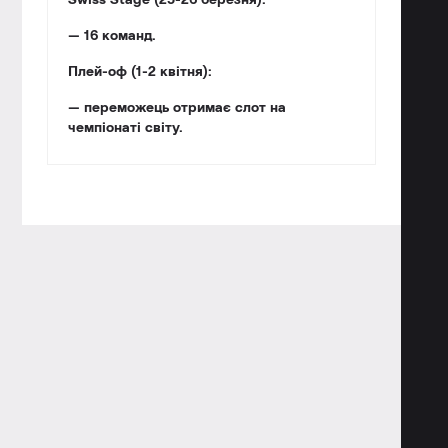
Swiss Stage (25-26 березня):
— 16 команд.
Плей-оф (1-2 квітня):
— переможець отримає слот на
чемпіонаті світу.