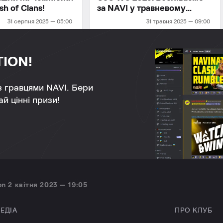
ash of Clans!
за NAVI у травневому
фіналі
31 серпня 2025 — 05:00
31 травня 2025 — 09:00
TION!
 з гравцями NAVI. Бери
й цінні призи!
n 2 квітня 2023 — 19:05
ЕДІА
ПРО КЛУБ