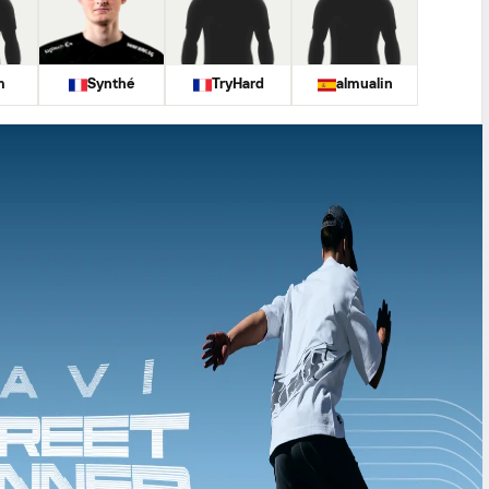
m
Synthé
TryHard
almualin