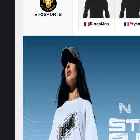
ET-XSPORTS
KingsMan
Erya