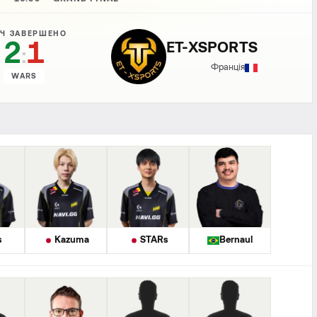
Ч ЗАВЕРШЕНО
2
1
ET-XSPORTS
:
Франція
WARS
s
Kazuma
STARs
Bernaul