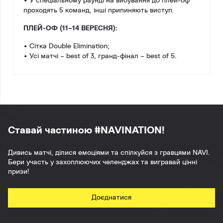
• У спеціальному раунді на вибування до плей-оф
проходять 5 команд, інші припиняють виступ.
ПЛЕЙ-ОФ (11–14 ВЕРЕСНЯ):
• Сітка Double Elimination;
• Усі матчі – best of 3, гранд-фінал – best of 5.
Ставай частиною #NAVINATION!
Дивись матчі, ділися емоціями та спілкуйся з гравцями NAVI.
Бери участь у захоплюючих челенджах та вигравай цінні
призи!
Доєднатися