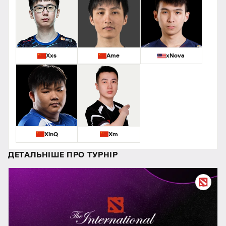
Xxs
Ame
xNova
XinQ
Xm
ДЕТАЛЬНІШЕ ПРО ТУРНІР