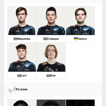
Miposhka
Collapse
Yatoro
Larl
Rue
Xtreme