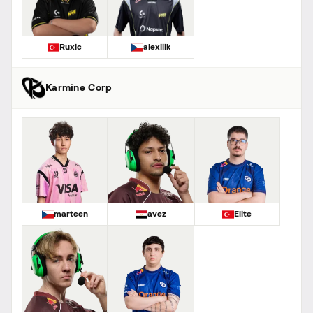
Ruxic
alexiiik
Karmine Corp
marteen
avez
Elite