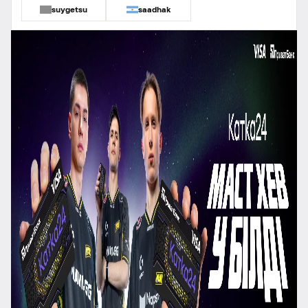
suygetsu
saadhak