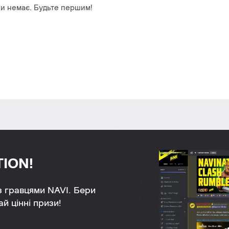
и немає. Будьте першим!
TION!
 з гравцями NAVI. Бери
й цінні призи!