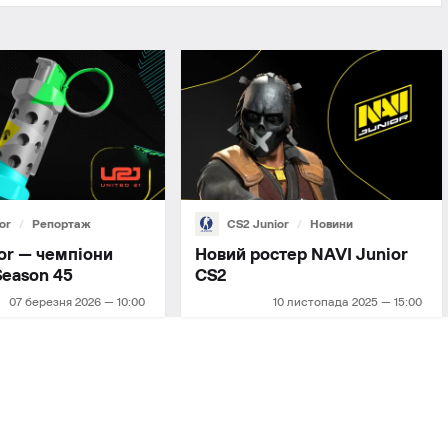
or
Репортаж
CS2 Junior
Новини
or — чемпіони
Новий ростер NAVI Junior
Season 45
СS2
07 березня 2026 — 10:00
10 листопада 2025 — 15:00