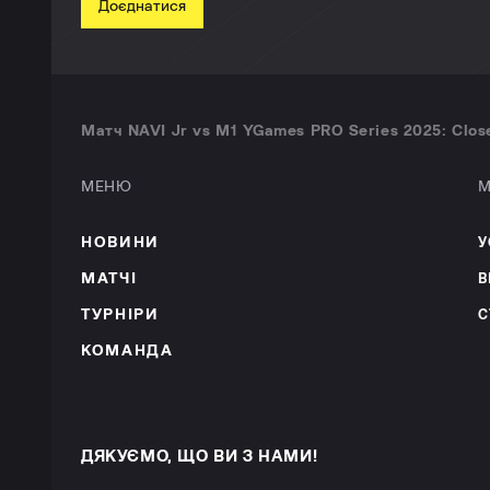
Доєднатися
Матч NAVI Jr vs M1 YGames PRO Series 2025: Close
МЕНЮ
М
НОВИНИ
У
МАТЧІ
В
ТУРНІРИ
С
КОМАНДА
ДЯКУЄМО, ЩО ВИ З НАМИ!