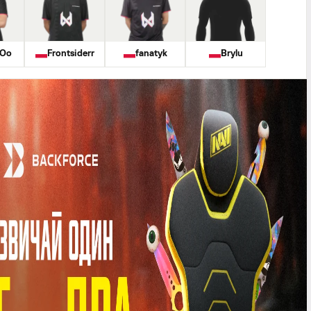
oOo
Frontsiderr
fanatyk
Brylu