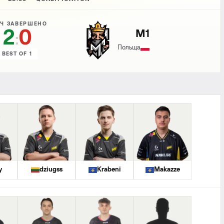
Ч ЗАВЕРШЕНО
2
0
M1
:
Польща
BEST OF 1
y
dziugss
Krabeni
Makazze