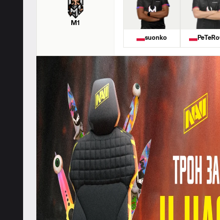
M1
suonko
PeTeR