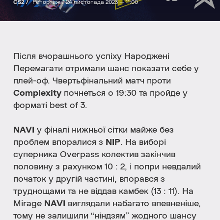
CS2 /
Репортаж /
24 листопада 2023 — 11:00
Після вчорашнього успіху Народжені
Перемагати отримали шанс показати себе у
плей-оф. Чвертьфінальний матч проти
Complexity
почнеться о 19:30 та пройде у
форматі best of 3.
NAVI
у фіналі нижньої сітки майже без
проблем впоралися з
NIP
. На виборі
суперника Overpass колектив закінчив
половину з рахунком 10 : 2, і попри невдалий
початок у другій частині, впорався з
труднощами та не віддав камбек (13 : 11). На
Mirage
NAVI
виглядали набагато впевненіше,
тому не залишили “ніндзям” жодного шансу