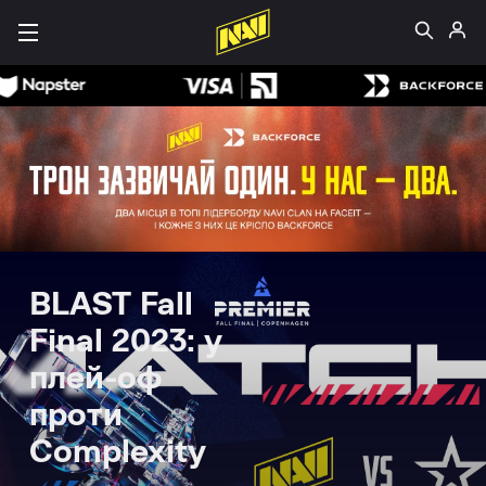
BLAST Fall
Final 2023: у
плей-оф
проти
Сomplexity