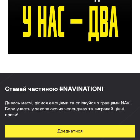
Ставай частиною #NAVINATION!
Дивись матчі, ділися емоціями та спілкуйся з гравцями NAVI.
Бери участь у захоплюючих челенджах та вигравай цінні
призи!
Доєднатися