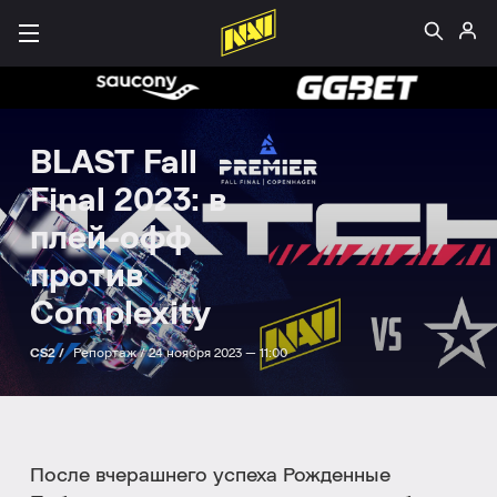
BLAST Fall
Final 2023: в
плей-офф
против
Сomplexity
CS2 /
Репортаж /
24 ноября 2023 — 11:00
После вчерашнего успеха Рожденные