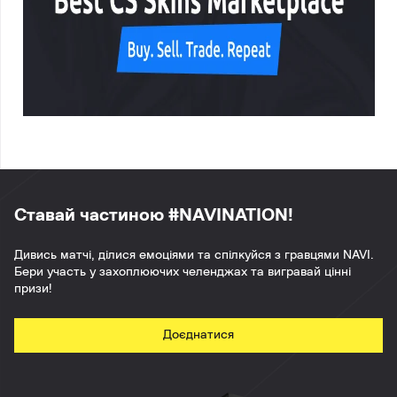
Ставай частиною #NAVINATION!
Дивись матчі, ділися емоціями та спілкуйся з гравцями NAVI.
Бери участь у захоплюючих челенджах та вигравай цінні
призи!
Доєднатися