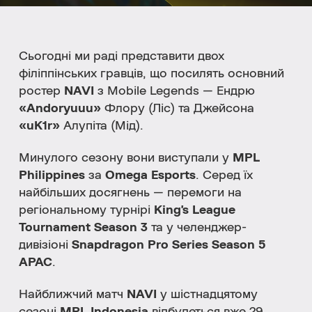
Сьогодні ми раді представити двох
філіппінських гравців, що посилять основний
ростер
NAVI
з Mobile Legends — Ендрю
«Andoryuuu»
Флору (Ліс) та Джейсона
«uK1r»
Алупіта (Мід).
Минулого сезону вони виступали у
MPL
Philippines
за
Omega Esports
. Серед їх
найбільших досягнень — перемоги на
регіональному турнірі
King's League
Tournament Season 3
та у челенджер-
дивізіоні
Snapdragon Pro Series Season 5
APAC
.
Найближчий матч
NAVI
у шістнадцятому