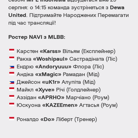
сезоні
MPL Indonesia
відбудеться вже 29
серпня: о 14:15 команда зустрінеться з
Dewa
United
. Підтримайте Народжених Перемагати
під час трансляції!
Ростер NAVI з MLBB:
Карстен
«Karss»
Вільям (Експлейнер)
Ракха
«Woshipaul»
Састрадіната (Ліс)
Ендрю
«Andoryuuu»
Флора (Ліс)
Андіка
«xMagic»
Рамадан (Мід)
Джейсон
«uK1r»
Алупіта (Мід)
Майкл
«Xyve»
Річі (Голдлейнер)
Аззідан
«APRHO»
Марчіано (Роум)
Юскуона
«KAZEEmen»
Агтасья (Роум)
Роналдо
«Do»
Ліберт (Тренер)