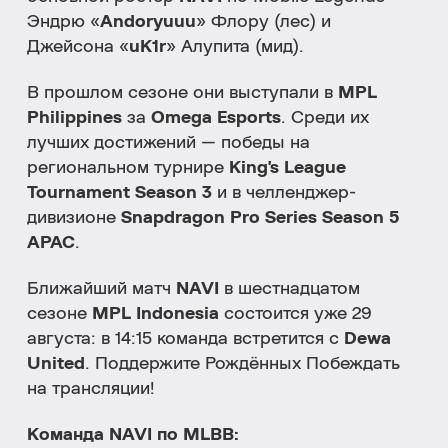
Эндрю «
Andoryuuu
» Флору (лес) и
Джейсона «
uK1r
» Алупита (мид).
В прошлом сезоне они выступали в
MPL
Philippines
за
Omega Esports
. Среди их
лучших достижений — победы на
региональном турнире
King's League
Tournament Season 3
и в челленджер-
дивизионе
Snapdragon Pro Series Season 5
APAC
.
Ближайший матч
NAVI
в шестнадцатом
сезоне
MPL Indonesia
состоится уже 29
августа: в 14:15 команда встретится с
Dewa
United
. Поддержите Рождённых Побеждать
на трансляции!
Команда NAVI по MLBB: