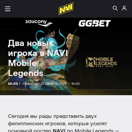
Два новых
игрока в NAVI
Mobile
Legends
MLBB /
Новости /
25 августа 2025 — 16:00
Сегодня мы рады представить двух
филиппинских игроков, которые усилят
основной ростер
NAVI
по Mobile Legends —