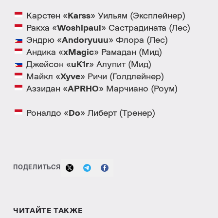
Карстен «
Karss
» Уильям (Эксплейнер)
Ракха «
Woshipaul
» Састрадината (Лес)
Эндрю «
Andoryuuu
» Флора (Лес)
Андика «
xMagic
» Рамадан (Мид)
Джейсон «
uK1r
» Алупит (Мид)
Майкл «
Xyve
» Ричи (Голдлейнер)
Аззидан «
APRHO
» Марчиано (Роум)
Роналдо «
Do
» Либерт (Тренер)
ПОДЕЛИТЬСЯ
ЧИТАЙТЕ ТАКЖЕ