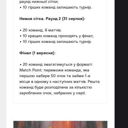
раунд нижньої сітки;
• 10 гірших команд залишають турнір.
Нижня сітка. Раунд 2 (31 серпня):
• 20 команд, 6 матчів;
• 10 кращих команд проходять у фінал;
• 10 гірших команд залишають турнір.
Фінал (1 вересня):
• 20 команд змагатимуться у форматі
Match Point: переможе команда, яка
першою набере 50 очок та займе 1-е
місце в одному з наступних матчів. Решта
команд буде розподілена за кількістю
зароблених очок, набраних у серії.