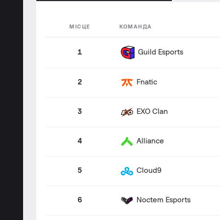
МІСЦЕ
КОМАНДА
Guild Esports
1
2
Fnatic
3
EXO Clan
4
Alliance
5
Cloud9
6
Noctem Esports