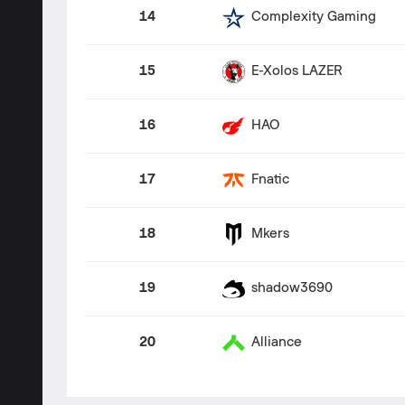
14
Complexity Gaming
15
E-Xolos LAZER
16
HAO
17
Fnatic
18
Mkers
19
shadow3690
20
Alliance