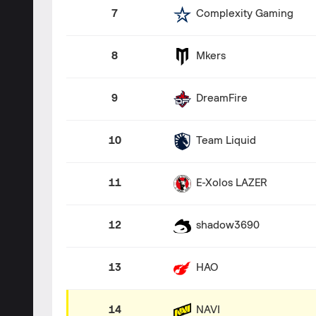
7
Complexity Gaming
8
Mkers
9
DreamFire
10
Team Liquid
11
E-Xolos LAZER
12
shadow3690
13
HAO
14
NAVI