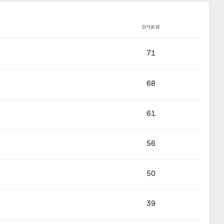
ОЧКИ
71
68
61
56
50
39