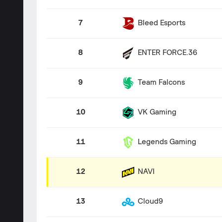
7
Bleed Esports
8
ENTER FORCE.36
9
Team Falcons
10
VK Gaming
11
Legends Gaming
12
NAVI
13
Cloud9