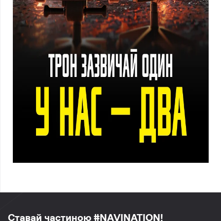
Ставай частиною #NAVINATION!