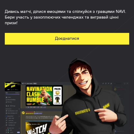
Дивись матчі, ділися емоціями та спілкуйся з гравцями NAVI.
Бери участь у захоплюючих челенджах та вигравай цінні
призи!
Доєднатися