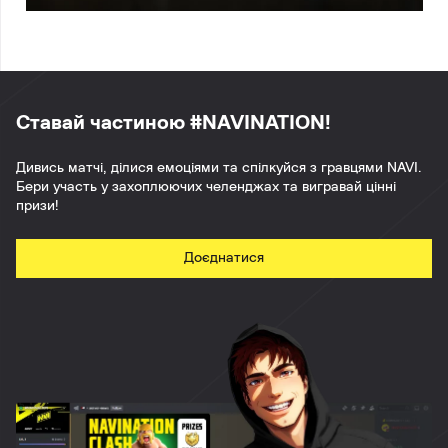
Ставай частиною #NAVINATION!
Дивись матчі, ділися емоціями та спілкуйся з гравцями NAVI.
Бери участь у захоплюючих челенджах та вигравай цінні
призи!
Доєднатися