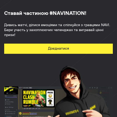
Ставай частиною #NAVINATION!
Дивись матчі, ділися емоціями та спілкуйся з гравцями NAVI.
Бери участь у захоплюючих челенджах та вигравай цінні
призи!
Доєднатися