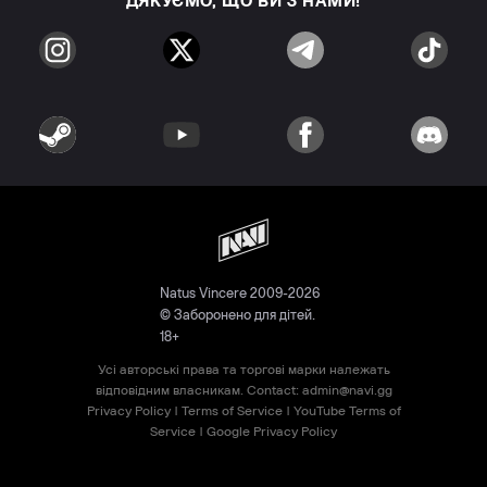
ДЯКУЄМО, ЩО ВИ З НАМИ!
Natus Vincere 2009-2026
© Заборонено для дітей.
18+
Усі авторські права та торгові марки належать
відповідним власникам. Contact:
admin@navi.gg
Privacy Policy
|
Terms of Service
|
YouTube Terms of
Service
|
Google Privacy Policy