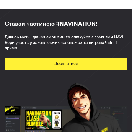
Ставай частиною #NAVINATION!
Дивись матчі, ділися емоціями та спілкуйся з гравцями NAVI.
Бери участь у захоплюючих челенджах та вигравай цінні
призи!
Доєднатися