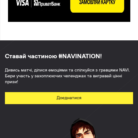
Ставай частиною #NAVINATION!
Дивись матчі, ділися емоціями та спілкуйся з гравцями NAVI.
Бери участь у захоплюючих челенджах та вигравай цінні
призи!
Доєднатися