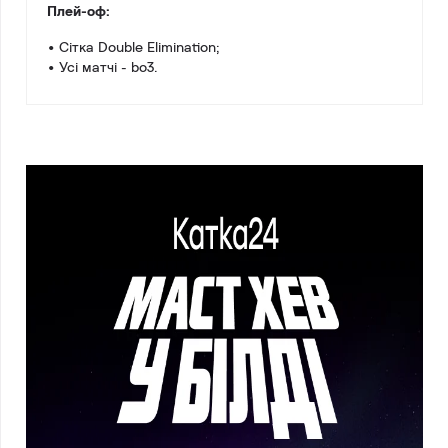
Плей-оф:
• Сітка Double Elimination;
• Усі матчі - bo3.