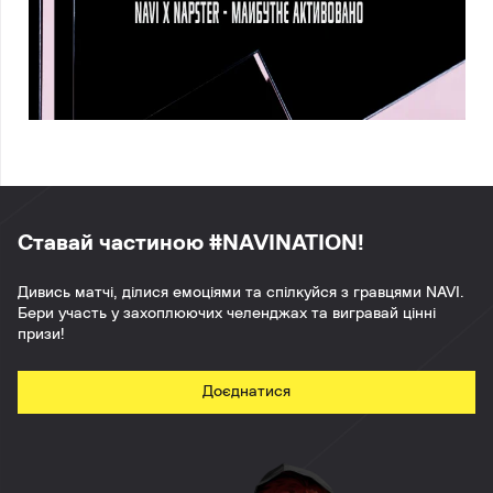
Ставай частиною #NAVINATION!
Дивись матчі, ділися емоціями та спілкуйся з гравцями NAVI.
Бери участь у захоплюючих челенджах та вигравай цінні
призи!
Доєднатися