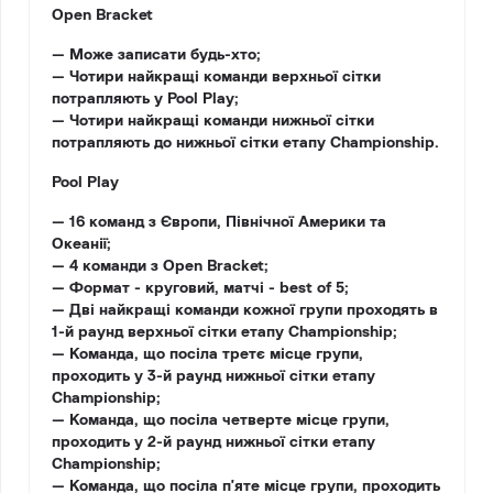
Open Bracket
— Може записати будь-хто;
— Чотири найкращі команди верхньої сітки
потрапляють у Pool Play;
— Чотири найкращі команди нижньої сітки
потрапляють до нижньої сітки етапу Championship.
Pool Play
— 16 команд з Європи, Північної Америки та
Океанії;
— 4 команди з Open Bracket;
— Формат - круговий, матчі - best of 5;
— Дві найкращі команди кожної групи проходять в
1-й раунд верхньої сітки етапу Championship;
— Команда, що посіла третє місце групи,
проходить у 3-й раунд нижньої сітки етапу
Championship;
— Команда, що посіла четверте місце групи,
проходить у 2-й раунд нижньої сітки етапу
Championship;
— Команда, що посіла п'яте місце групи, проходить