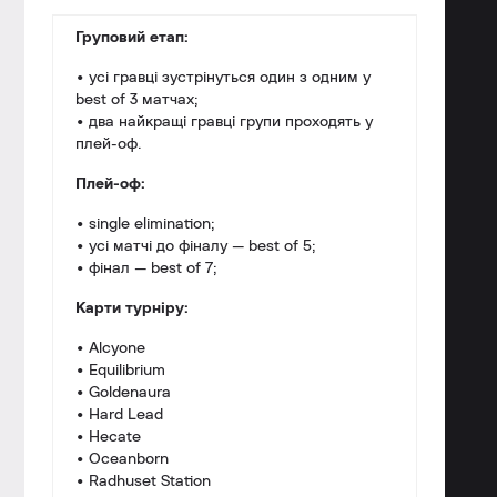
Груповий етап:
• усі гравці зустрінуться один з одним у
best of 3 матчах;
• два найкращі гравці групи проходять у
плей-оф.
Плей-оф:
• single elimination;
• усі матчі до фіналу — best of 5;
• фінал — best of 7;
Карти турніру:
• Alcyone
• Equilibrium
• Goldenaura
• Hard Lead
• Hecate
• Oceanborn
• Radhuset Station