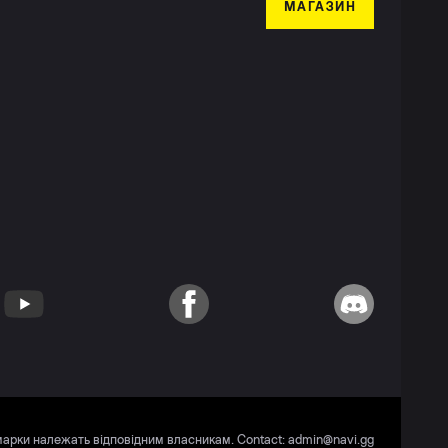
МАГАЗИН
YouTube
Facebook
Discord
 марки належать відповідним власникам. Contact:
admin@navi.gg