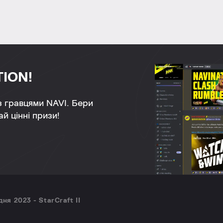
TION!
 з гравцями NAVI. Бери
й цінні призи!
ня 2023 - StarCraft II