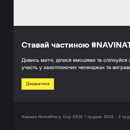
Ставай частиною #NAVINA
Дивись матчі, ділися емоціями та спілкуйся
участь у захоплюючих челенджах та виграва
Доєднатися
Новини HomeStory Cup XXIV 1 грудня 2023 - 2 груд