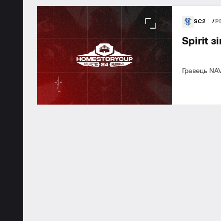
SC2
Р
Spirit 
Гравець NAV