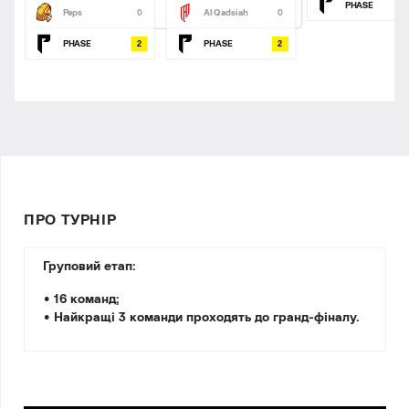
PHASE
Peps
Al Qadsiah
0
0
2
2
PHASE
PHASE
ПРО ТУРНІР
Груповий етап:
• 16 команд;
• Найкращі 3 команди проходять до гранд-фіналу.