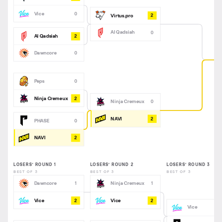
Vice
0
2
Virtus.pro
Al Qadsiah
0
2
Al Qadsiah
Dawncore
0
Peps
0
2
Ninja Cremeux
Ninja Cremeux
0
2
NAVI
PHASE
0
2
NAVI
LOSERS’ ROUND 1
LOSERS’ ROUND 2
LOSERS’ ROUND 3
BEST OF 3
BEST OF 3
BEST OF 3
Dawncore
Ninja Cremeux
1
1
2
2
Vice
Vice
Vice