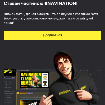
Ставай частиною #NAVINATION!
Дивись матчі, ділися емоціями та спілкуйся з гравцями NAVI.
Бери участь у захоплюючих челенджах та вигравай цінні
призи!
Доєднатися