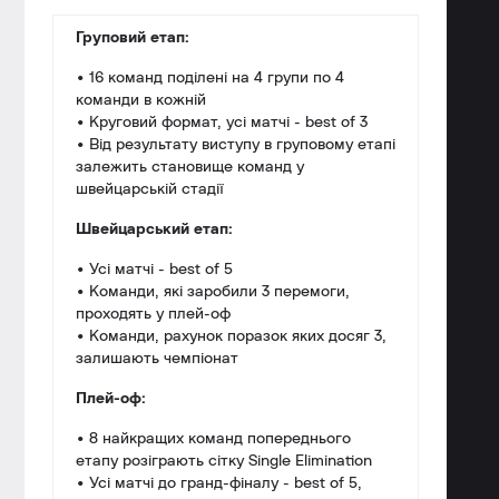
Груповий етап:
• 16 команд поділені на 4 групи по 4
команди в кожній
• Круговий формат, усі матчі - best of 3
• Від результату виступу в груповому етапі
залежить становище команд у
швейцарській стадії
Швейцарський етап:
• Усі матчі - best of 5
• Команди, які заробили 3 перемоги,
проходять у плей-оф
• Команди, рахунок поразок яких досяг 3,
залишають чемпіонат
Плей-оф:
• 8 найкращих команд попереднього
етапу розіграють сітку Single Elimination
• Усі матчі до гранд-фіналу - best of 5,