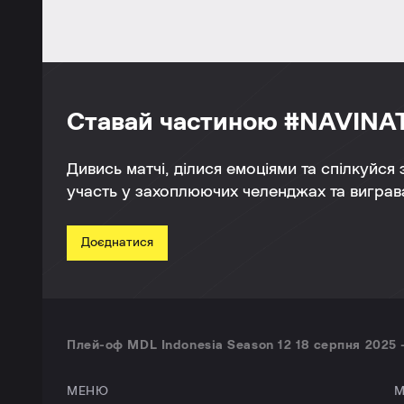
Ставай частиною #NAVINA
Дивись матчі, ділися емоціями та спілкуйся
участь у захоплюючих челенджах та виграва
Доєднатися
Плей-оф MDL Indonesia Season 12 18 серпня 2025 
МЕНЮ
М