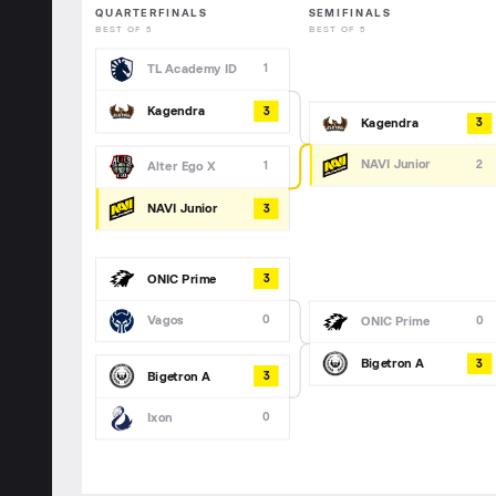
QUARTERFINALS
SEMIFINALS
BEST OF 5
BEST OF 5
TL Academy ID
1
Kagendra
3
Kagendra
3
NAVI Junior
2
Alter Ego X
1
NAVI Junior
3
ONIC Prime
3
Vagos
0
ONIC Prime
0
Bigetron A
3
Bigetron A
3
Ixon
0