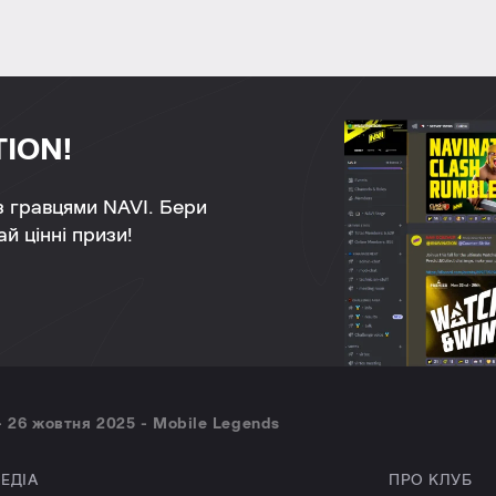
TION!
 з гравцями NAVI. Бери
й цінні призи!
- 26 жовтня 2025 - Mobile Legends
ЕДІА
ПРО КЛУБ