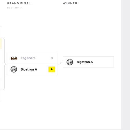
GRAND FINAL
WINNER
BEST OF 7
Kagendra
0
Bigetron A
Bigetron A
4