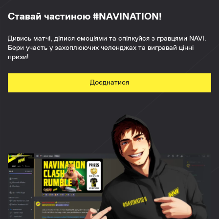
Ставай частиною #NAVINATION!
Дивись матчі, ділися емоціями та спілкуйся з гравцями NAVI.
Бери участь у захоплюючих челенджах та вигравай цінні
призи!
Доєднатися