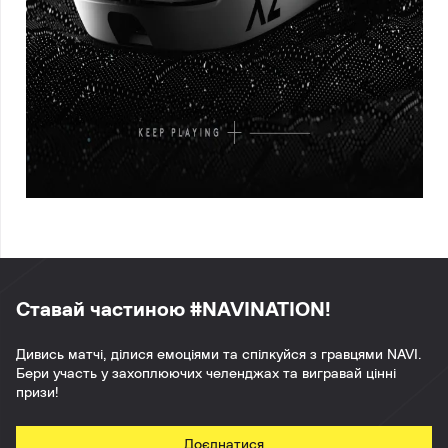
Ставай частиною #NAVINATION!
Дивись матчі, ділися емоціями та спілкуйся з гравцями NAVI.
Бери участь у захоплюючих челенджах та вигравай цінні
призи!
Доєднатися