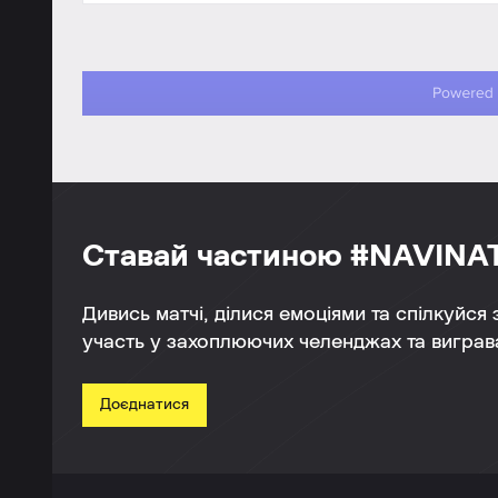
Ставай частиною #NAVINA
Дивись матчі, ділися емоціями та спілкуйся
участь у захоплюючих челенджах та виграва
Доєднатися