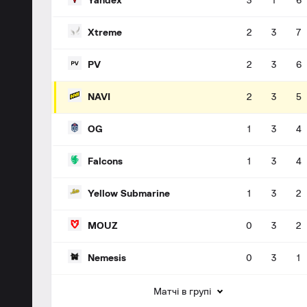
Yandex
3
1
6
Xtreme
2
3
7
PV
2
3
6
NAVI
2
3
5
OG
1
3
4
Falcons
1
3
4
Yellow Submarine
1
3
2
MOUZ
0
3
2
Nemesis
0
3
1
Матчі в групі