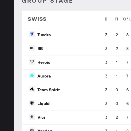
GROUP STAGE
SWISS
В
П
ОЧ
Tundra
3
2
8
BB
3
2
8
Heroic
3
1
7
Aurora
3
1
7
Team Spirit
3
0
6
Liquid
3
0
6
Vici
3
2
7