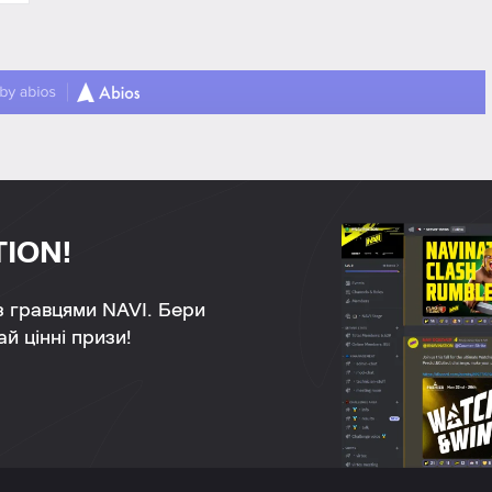
TION!
 з гравцями NAVI. Бери
й цінні призи!