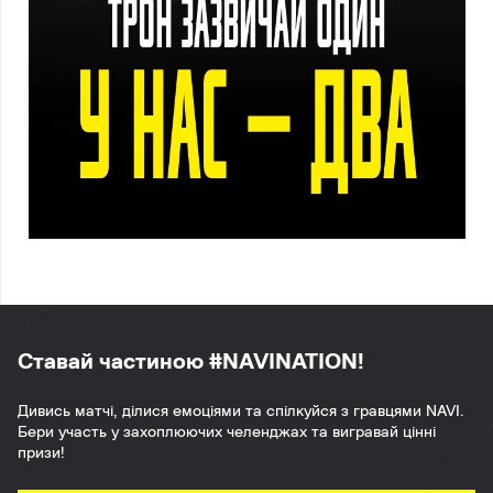
Ставай частиною #NAVINATION!
Дивись матчі, ділися емоціями та спілкуйся з гравцями NAVI.
Бери участь у захоплюючих челенджах та вигравай цінні
призи!