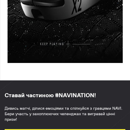
Ставай частиною #NAVINATION!
Дивись матчі, ділися емоціями та спілкуйся з гравцями NAVI.
Бери участь у захоплюючих челенджах та вигравай цінні
призи!