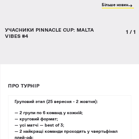
Більше новин
УЧАСНИКИ PINNACLE CUP: MALTA
1
/
1
VIBES #4
ПРО ТУРНІР
Груповий этап (25 вересня - 2 жовтня):
— 2 групи по 6 команд у кожній;
— круговий формат;
— усі матчі — best of 3;
— 2 найкращі команди проходять у чвертьфінал
плей-оф;