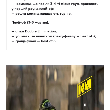
— команди, що посіли 3-4-ті місця груп, проходять
у перший раунд плей-оф;
— решта команд залишають турнір.
Плей-оф (3-6 жовтня):
— сітка Double Elimination;
— усі матчі за винятком гранд-фіналу — best of 3;
— гранд-фінал — best of 5.