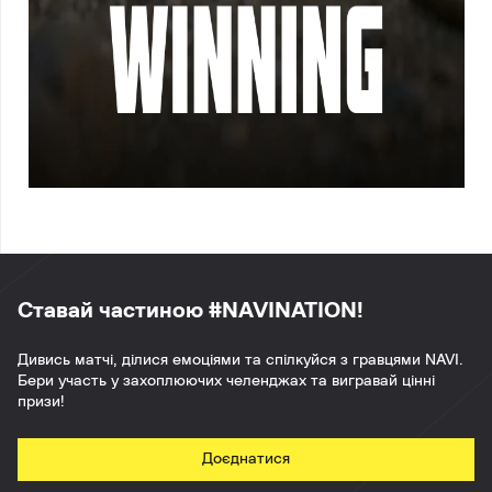
Ставай частиною #NAVINATION!
Дивись матчі, ділися емоціями та спілкуйся з гравцями NAVI.
Бери участь у захоплюючих челенджах та вигравай цінні
призи!
Доєднатися